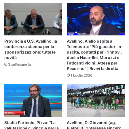
di
mister
Pazienza"
Provincia e U.S. Avellino, la
Avellino, Aiello ospite a
conferenza stampa per la
Telenostra: “Più giocatori in
sponsorizzazione: tutte le
uscita, contatti per i rinnovi,
novità
duello Hasa-Ilie, Moruzzi e
Faticanti vicini. Attesa per
3 settimane fa
Pecorino” | Rivivi la diretta
1 Luglio 2026
Stadio Partenio, Pizza: “La
Avellino, Di Giovanni (ag.
valutazione ci vincola per la
Pietrelli): “Interesse sincero,