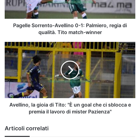
regia
di
qualità.
Tito
Pagelle Sorrento-Avellino 0-1: Palmiero, regia di
match-
qualità. Tito match-winner
winner
Avellino,
la
gioia
di
Tito:
"È
un
goal
che
ci
Avellino, la gioia di Tito: "È un goal che ci sblocca e
sblocca
premia il lavoro di mister Pazienza"
e
premia
Articoli correlati
il
lavoro