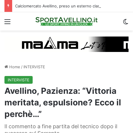
Calciomercato Avellino, preso un esterno classe 2008 dalla Roma: i dettagli
Menu
C
Home
/
INTERVISTE
INTERVISTE
Avellino, Pazienza: “Vittoria
meritata, espulsione? Ecco il
perchè…”
Il commento a fine partita del tecnico dopo il