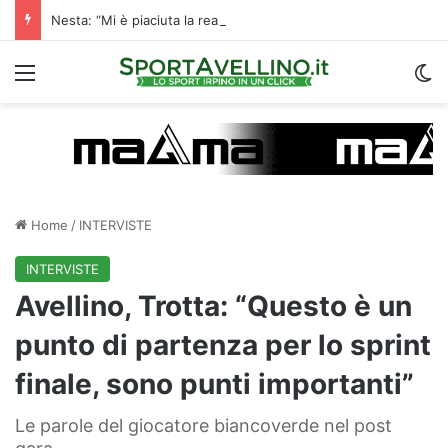
Nesta: “Mi è piaciuta la reazione nella ripresa. Sono contento di essere qua”
Menu
C
Home
/
INTERVISTE
INTERVISTE
Avellino, Trotta: “Questo è un
punto di partenza per lo sprint
finale, sono punti importanti”
Le parole del giocatore biancoverde nel post