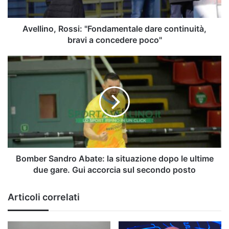
concedere
poco"
Avellino, Rossi: "Fondamentale dare continuità,
bravi a concedere poco"
Bomber
Sandro
Abate:
la
situazione
dopo
le
ultime
due
gare.
Bomber Sandro Abate: la situazione dopo le ultime
Gui
due gare. Gui accorcia sul secondo posto
accorcia
sul
Articoli correlati
secondo
posto