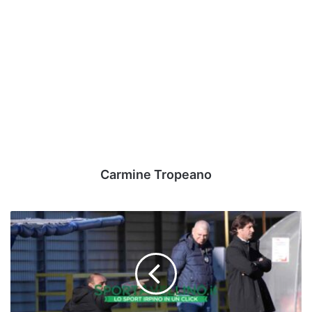
Carmine Tropeano
Avellino,
Rossi:
"Fondamentale
dare
continuità,
bravi
a