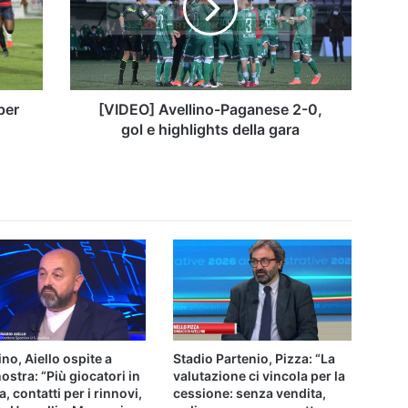
0,
gol
e
highlights
della
gara
per
[VIDEO] Avellino-Paganese 2-0,
gol e highlights della gara
ino, Aiello ospite a
Stadio Partenio, Pizza: “La
ostra: “Più giocatori in
valutazione ci vincola per la
a, contatti per i rinnovi,
cessione: senza vendita,