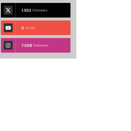
1.553
Followers
0
Iscritti
7.008
Followers