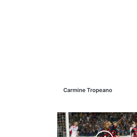
Carmine Tropeano
I
risultati
–
Flop