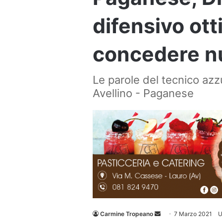
difensivo ott
concedere nul
Le parole del tecnico azzu
Avellino - Paganese
Invia
Carmine Tropeano
7 Marzo 2021
U