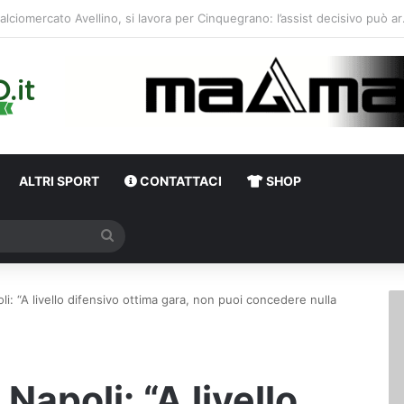
erso Avellino-Torino, il focus sulla formazione granata
ALTRI SPORT
CONTATTACI
SHOP
Cerca
i: “A livello difensivo ottima gara, non puoi concedere nulla
Napoli: “A livello