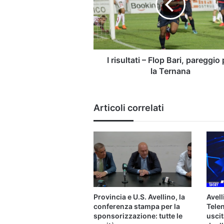
Bari,
pareggio
per
la
Ternana
I risultati – Flop Bari, pareggio 
la Ternana
Articoli correlati
Provincia e U.S. Avellino, la
Avell
conferenza stampa per la
Telen
sponsorizzazione: tutte le
uscit