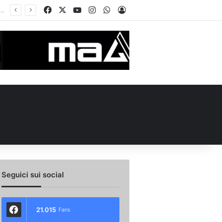
Facebook
X
You Tube
Instagram
WhatsApp
Accedi
Seguici sui social
21.015
Fans