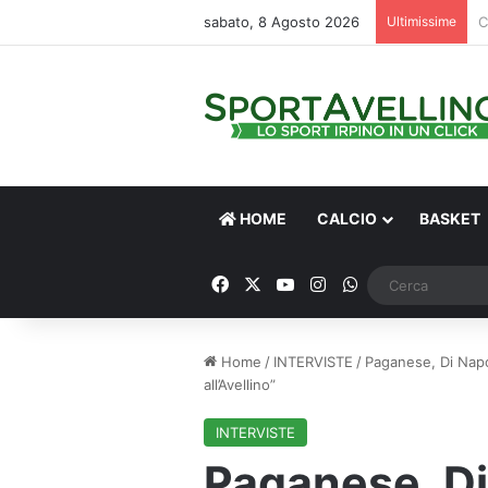
sabato, 8 Agosto 2026
Ultimissime
V
HOME
CALCIO
BASKET
Facebook
X
You Tube
Instagram
WhatsApp
Home
/
INTERVISTE
/
Paganese, Di Napol
all’Avellino”
INTERVISTE
Paganese, Di 