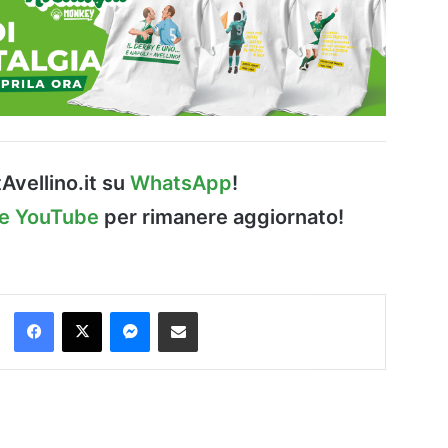
Avellino.it su
WhatsApp
!
le YouTube
per rimanere aggiornato!
Facebook
X
Messenger
Condividi via Email