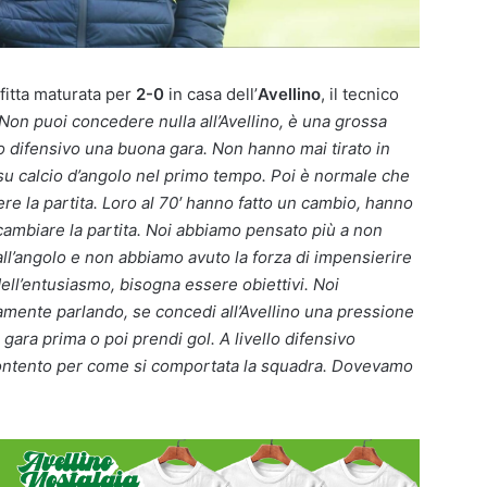
itta maturata per
2-0
in casa dell’
Avellino
, il tecnico
Non puoi concedere nulla all’Avellino, è una grossa
o difensivo una buona gara. Non hanno mai tirato in
e su calcio d’angolo nel primo tempo. Poi è normale che
re la partita. Loro al 70′ hanno fatto un cambio, hanno
 cambiare la partita. Noi abbiamo pensato più a non
l’angolo e non abbiamo avuto la forza di impensierire
i dell’entusiasmo, bisogna essere obiettivi. Noi
camente parlando, se concedi all’Avellino una pressione
 gara prima o poi prendi gol. A livello difensivo
contento per come si comportata la squadra. Dovevamo