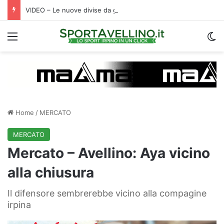
VIDEO – Le nuove divise da gioco dell’Avellino firmate Magma: tradizione e innovazione nella Roots 1912
Menu
C
Home
/
MERCATO
MERCATO
Mercato – Avellino: Aya vicino
alla chiusura
Il difensore sembrerebbe vicino alla compagine
irpina