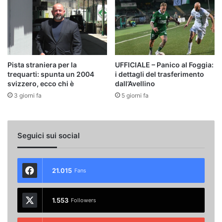
Pista straniera per la
UFFICIALE – Panico al Foggia:
trequarti: spunta un 2004
i dettagli del trasferimento
svizzero, ecco chi è
dall’Avellino
3 giorni fa
5 giorni fa
Seguici sui social
21.015
Fans
1.553
Followers