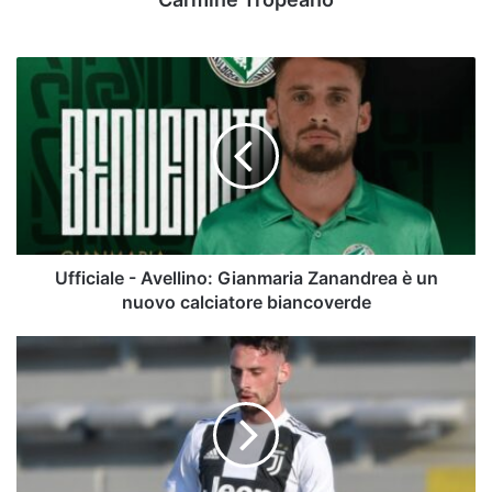
Ufficiale
-
Avellino:
Gianmaria
Zanandrea
è
un
nuovo
calciatore
biancoverde
Ufficiale - Avellino: Gianmaria Zanandrea è un
nuovo calciatore biancoverde
Zanandrea:
"Questa
piazza
mi
carica.
Ce
la