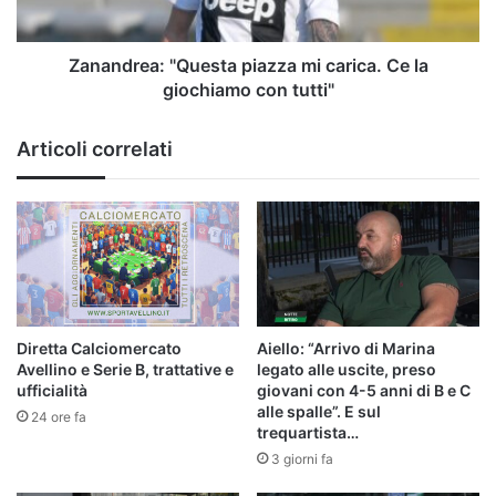
giochiamo
con
tutti"
Zanandrea: "Questa piazza mi carica. Ce la
giochiamo con tutti"
Articoli correlati
Diretta Calciomercato
Aiello: “Arrivo di Marina
Avellino e Serie B, trattative e
legato alle uscite, preso
ufficialità
giovani con 4-5 anni di B e C
alle spalle”. E sul
24 ore fa
trequartista…
3 giorni fa