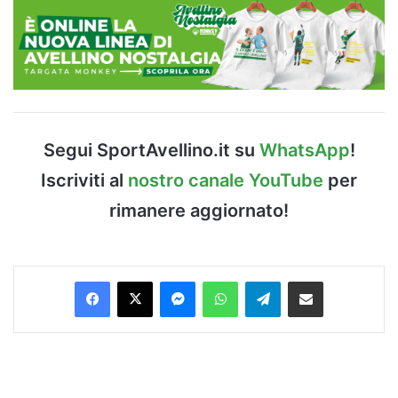
Segui SportAvellino.it su
WhatsApp
!
Iscriviti al
nostro canale YouTube
per
rimanere aggiornato!
Facebook
X
Messenger
WhatsApp
Telegram
Condividi via Email