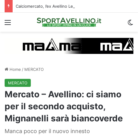
Calciomercato, l’ex Avellino Le Borgne conteso da due club cadetti: la situazione
Menu
C
Home
/
MERCATO
MERCATO
Mercato – Avellino: ci siamo
per il secondo acquisto,
Mignanelli sarà biancoverde
Manca poco per il nuovo innesto