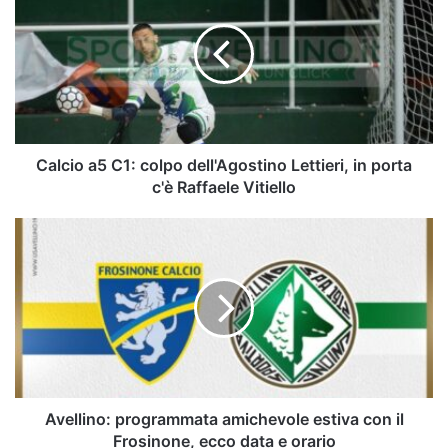
C1:
colpo
dell'Agostino
Lettieri,
in
porta
c'è
Raffaele
Calcio a5 C1: colpo dell'Agostino Lettieri, in porta
Vitiello
c'è Raffaele Vitiello
Avellino:
programmata
amichevole
estiva
con
il
Frosinone,
ecco
data
e
Avellino: programmata amichevole estiva con il
orario
Frosinone, ecco data e orario