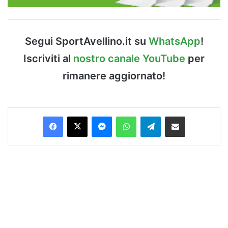
Segui SportAvellino.it su
WhatsApp
!
Iscriviti al
nostro canale YouTube
per
rimanere aggiornato!
Facebook
X
Messenger
WhatsApp
Telegram
Condividi via Email