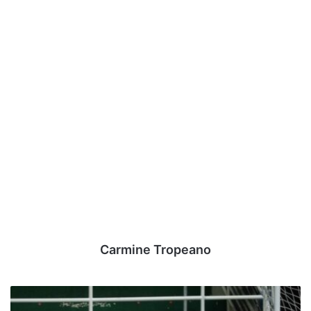
Carmine Tropeano
Calcio
a5