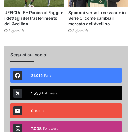
UFFICIALE – Panico al Foggia:
Spadoni verso la cessione in
i dettagli del trasferimento
Serie C: come cambia il
dall’Avellino
mercato dell’Avellino
3 giorni fa
3 giorni fa
Seguici sui social
21.015
Fans
1.553
Followers
0
Iscritti
7.008
Followers