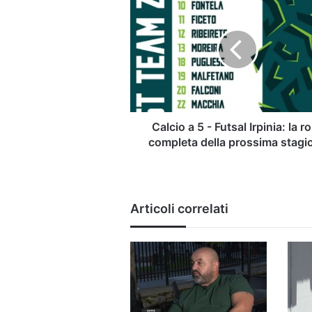
a
5
-
Futsal
Irpinia:
la
rosa
completa
della
Calcio a 5 - Futsal Irpinia: la r
prossima
completa della prossima stagi
stagione
Articoli correlati