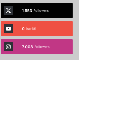
1.553
Followers
0
Iscritti
7.008
Followers