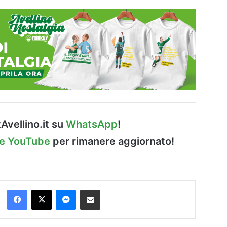
Avellino.it su
WhatsApp
!
le YouTube
per rimanere aggiornato!
Facebook
X
Messenger
Condividi via Email