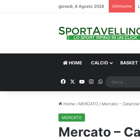
giovedì, 6 Agosto 2026
Ultimissime
HOME
CALCIO
BASKET
Facebook
X
You Tube
Instagram
WhatsApp
Home
/
MERCATO
/
Mercato – Catanzar
MERCATO
Mercato – Ca