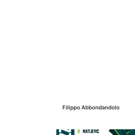
Filippo Abbondandolo
Calcio