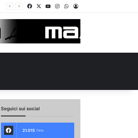
Facebook
X
You Tube
Instagram
WhatsApp
Accedi
ità e un dato da urlo: perché l’Avellino ha rimesso Biasci al centro del villaggio
Seguici sui social
21.015
Fans