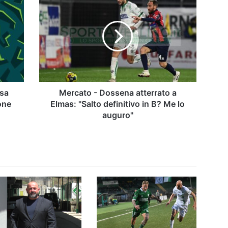
-
Dossena
atterrato
a
Elmas:
"Salto
definitivo
in
B?
osa
Mercato - Dossena atterrato a
Me
one
Elmas: "Salto definitivo in B? Me lo
lo
auguro"
auguro"