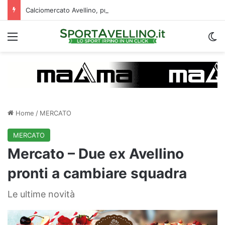
Calciomercato Avellino, preso un esterno classe 2008 dalla Roma: i dettagli
Menu
C
Home
/
MERCATO
MERCATO
Mercato – Due ex Avellino
pronti a cambiare squadra
Le ultime novità