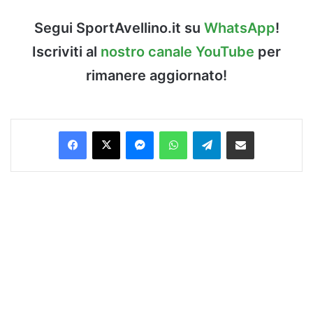
Segui SportAvellino.it su
WhatsApp
!
Iscriviti al
nostro canale YouTube
per
rimanere aggiornato!
Facebook
X
Messenger
WhatsApp
Telegram
Condividi via Email