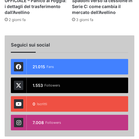
UFFICIALE – Panico al Foggia:
Spadoni verso la cessione in
i dettagli del trasferimento
Serie C: come cambia il
dall’Avellino
mercato dell’Avellino
2 giorni fa
3 giorni fa
Seguici sui social
21.015
Fans
1.553
Followers
0
Iscritti
7.008
Followers