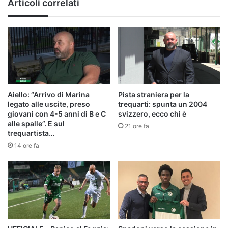
Articoli correlati
Aiello: “Arrivo di Marina
Pista straniera per la
legato alle uscite, preso
trequarti: spunta un 2004
giovani con 4-5 anni di B e C
svizzero, ecco chi è
alle spalle”. E sul
21 ore fa
trequartista…
14 ore fa