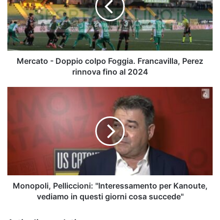
Foggia.
Francavilla,
Perez
rinnova
fino
al
Mercato - Doppio colpo Foggia. Francavilla, Perez
2024
rinnova fino al 2024
Monopoli,
Pelliccioni:
"Interessamento
per
Kanoute,
vediamo
in
questi
giorni
cosa
Monopoli, Pelliccioni: "Interessamento per Kanoute,
succede"
vediamo in questi giorni cosa succede"