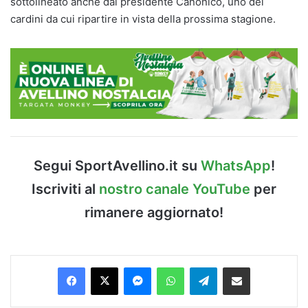
sottolineato anche dal presidente Canonico, uno dei
cardini da cui ripartire in vista della prossima stagione.
Segui SportAvellino.it su
WhatsApp
!
Iscriviti al
nostro canale YouTube
per
rimanere aggiornato!
Facebook
X
Messenger
WhatsApp
Telegram
Condividi via Email