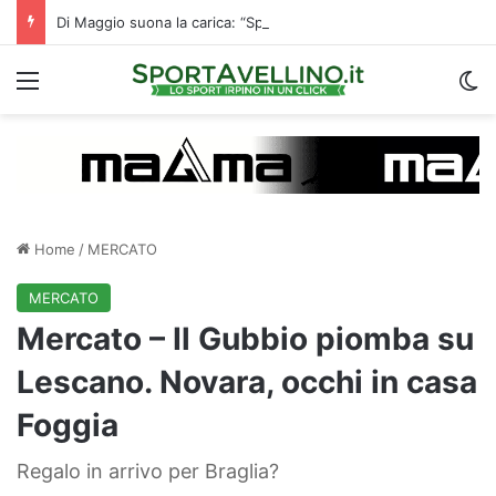
Di Maggio suona la carica: “Speriamo di fare un grande campionato. I tifosi? Sono un fattore”
Menu
C
Home
/
MERCATO
MERCATO
Mercato – Il Gubbio piomba su
Lescano. Novara, occhi in casa
Foggia
Regalo in arrivo per Braglia?