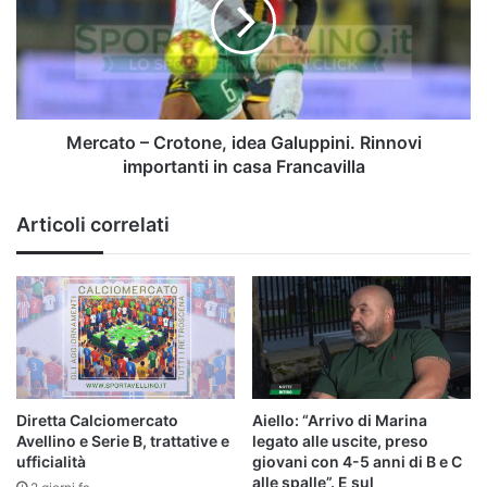
idea
Galuppini.
Rinnovi
importanti
in
casa
Francavilla
Mercato – Crotone, idea Galuppini. Rinnovi
importanti in casa Francavilla
Articoli correlati
Diretta Calciomercato
Aiello: “Arrivo di Marina
Avellino e Serie B, trattative e
legato alle uscite, preso
ufficialità
giovani con 4-5 anni di B e C
alle spalle”. E sul