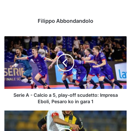
Filippo Abbondandolo
Serie
A
-
Calcio
a
5,
play-
off
scudetto:
Impresa
Serie A - Calcio a 5, play-off scudetto: Impresa
Eboli,
Eboli, Pesaro ko in gara 1
Pesaro
ko
Mercato
in
–
gara
Crotone,
1