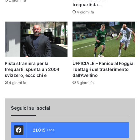
2 giorni fa
trequartista…
4 giorni fa
Pista straniera per la
UFFICIALE – Panico al Foggia:
trequarti: spunta un 2004
i dettagli del trasferimento
svizzero, ecco chi è
dall’Avellino
4 giorni fa
6 giorni fa
Seguici sui social
21.015
Fans