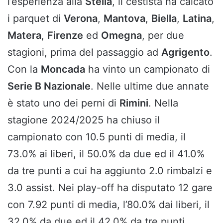
l’esperienza alla
Stella
, il cestista ha calcato
i parquet di
Verona
,
Mantova
,
Biella
,
Latina
,
Matera
,
Firenze
ed
Omegna
, per due
stagioni, prima del passaggio ad
Agrigento
.
Con la
Moncada
ha vinto un campionato di
Serie B Nazionale
. Nelle ultime due annate
è stato uno dei perni di
Rimini
. Nella
stagione 2024/2025 ha chiuso il
campionato con 10.5 punti di media, il
73.0% ai liberi, il 50.0% da due ed il 41.0%
da tre punti a cui ha aggiunto 2.0 rimbalzi e
3.0 assist. Nei play-off ha disputato 12 gare
con 7.92 punti di media, l’80.0% dai liberi, il
32.0% da due ed il 42.0% da tre punti.