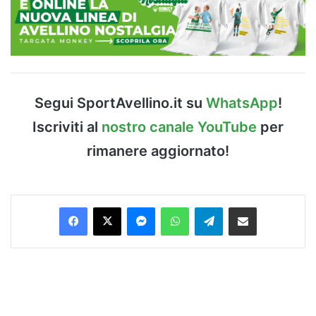
Segui SportAvellino.it su
WhatsApp
!
Iscriviti al
nostro canale YouTube
per
rimanere aggiornato!
Facebook
X
Messenger
WhatsApp
Telegram
Condividi via Email