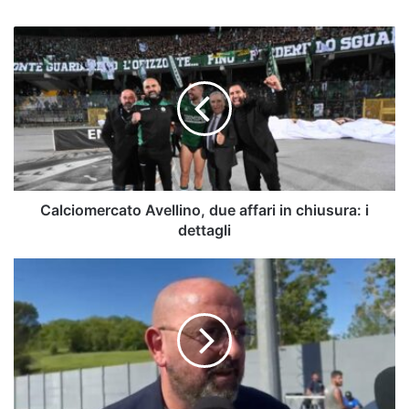
Calciomercato
Avellino,
due
affari
in
chiusura:
i
dettagli
Calciomercato Avellino, due affari in chiusura: i
dettagli
Avellino-
Casertana,
asse
caldo:
le
ultime
|
Mercato