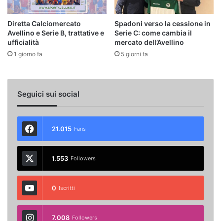
Diretta Calciomercato
Spadoni verso la cessione in
Avellino e Serie B, trattative e
Serie C: come cambia il
ufficialità
mercato dell’Avellino
1 giorno fa
5 giorni fa
Seguici sui social
21.015
Fans
1.553
Followers
0
Iscritti
7.008
Followers