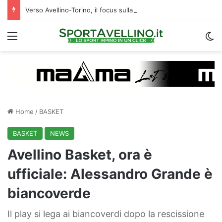
Verso Avellino-Torino, il focus sulla formazione granata
Menu
C
Home
/
BASKET
BASKET
NEWS
Avellino Basket, ora è
ufficiale: Alessandro Grande è
biancoverde
Il play si lega ai biancoverdi dopo la rescissione