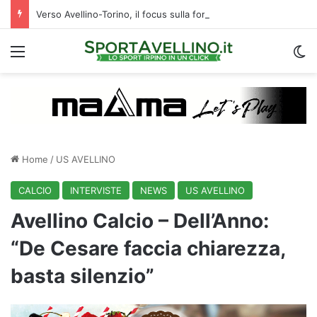
Verso Avellino-Torino, il focus sulla formazione granata
Menu
C
Home
/
US AVELLINO
CALCIO
INTERVISTE
NEWS
US AVELLINO
Avellino Calcio – Dell’Anno:
“De Cesare faccia chiarezza,
basta silenzio”