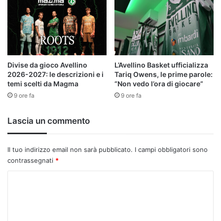
Divise da gioco Avellino
L’Avellino Basket ufficializza
2026-2027: le descrizioni e i
Tariq Owens, le prime parole:
temi scelti da Magma
“Non vedo l’ora di giocare”
9 ore fa
9 ore fa
Lascia un commento
Il tuo indirizzo email non sarà pubblicato.
I campi obbligatori sono
contrassegnati
*
C
o
m