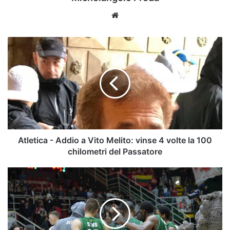
Website
Atletica
-
Addio
a
Vito
Melito:
vinse
4
volte
la
Atletica - Addio a Vito Melito: vinse 4 volte la 100
100
chilometri del Passatore
chilometri
del
Basket
Passatore
Avellino
-
Scandone,
c'è
l'ipotesi