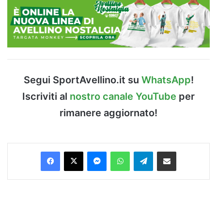
Segui SportAvellino.it su
WhatsApp
!
Iscriviti al
nostro canale YouTube
per
rimanere aggiornato!
Facebook
X
Messenger
WhatsApp
Telegram
Condividi via Email