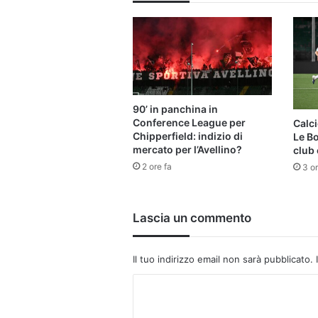
90’ in panchina in
Conference League per
Calci
Chipperfield: indizio di
Le B
mercato per l’Avellino?
club 
2 ore fa
3 or
Lascia un commento
Il tuo indirizzo email non sarà pubblicato.
C
o