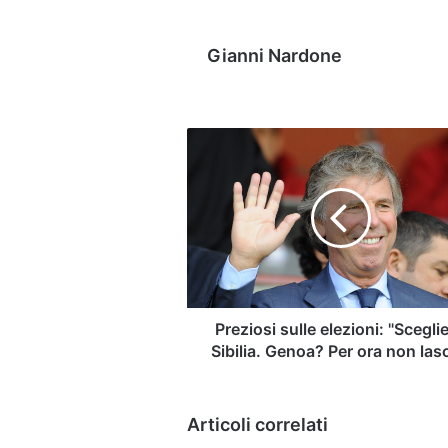
Gianni Nardone
Preziosi
sulle
elezioni:
"Sceglierei
Sibilia.
Genoa?
Per
ora
non
lascio"
Preziosi sulle elezioni: "Sceglie
Sibilia. Genoa? Per ora non las
Articoli correlati