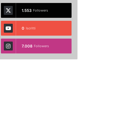
1.553
Followers
0
Iscritti
7.008
Followers