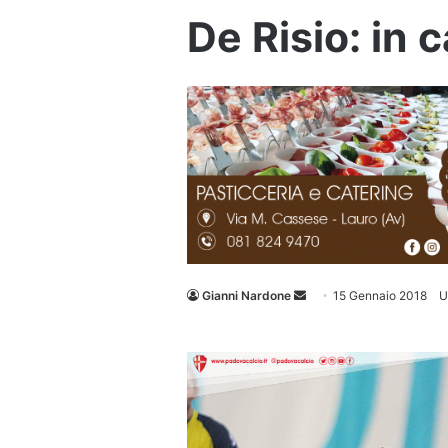
De Risio: in 
Invia
Gianni Nardone
15 Gennaio 2018
U
un'email