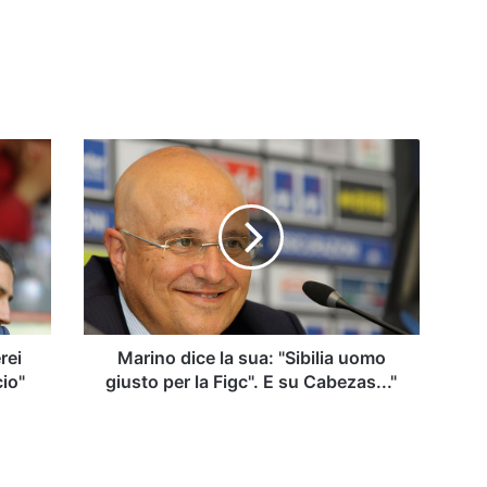
Marino
dice
la
sua:
"Sibilia
uomo
giusto
per
la
Figc".
rei
Marino dice la sua: "Sibilia uomo
E
cio"
giusto per la Figc". E su Cabezas..."
su
Cabezas..."