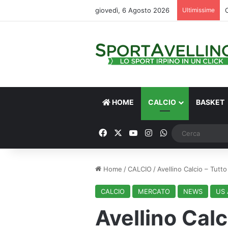
giovedì, 6 Agosto 2026
Ultimissime
HOME
CALCIO
BASKET
Facebook
X
You Tube
Instagram
WhatsApp
Home
/
CALCIO
/
Avellino Calcio – Tutto
CALCIO
MERCATO
NEWS
US 
Avellino Calc