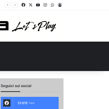
Facebook
X
You Tube
Instagram
WhatsApp
Accedi
ellino Le Borgne conteso da due club cadetti: la situazione
Seguici sui social
21.015
Fans