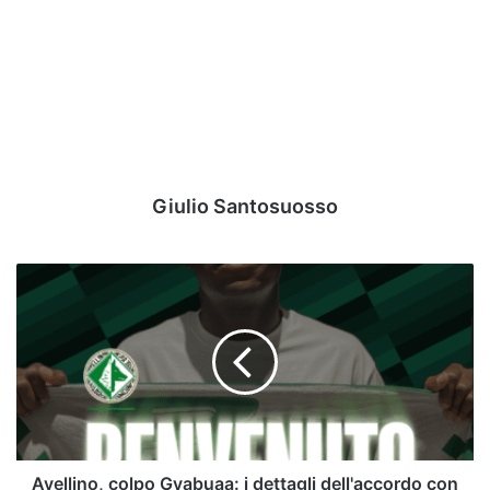
Giulio Santosuosso
Avellino,
colpo
Gyabuaa:
i
dettagli
dell'accordo
con
l'Atalanta
|
Mercato
Avellino, colpo Gyabuaa: i dettagli dell'accordo con