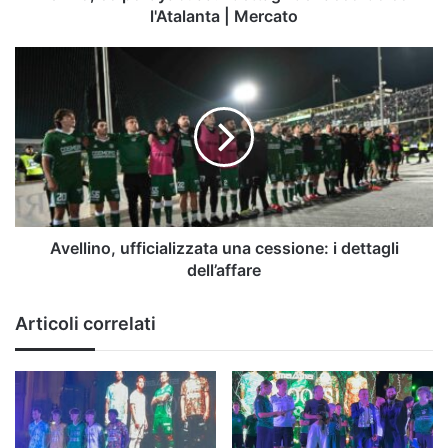
l'Atalanta | Mercato
Avellino,
ufficializzata
una
cessione:
i
dettagli
dell’affare
Avellino, ufficializzata una cessione: i dettagli
dell’affare
Articoli correlati