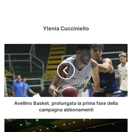
Ylenia Cucciniello
Avellino
Basket,
prolungata
la
prima
fase
della
campagna
abbonamenti
Avellino Basket, prolungata la prima fase della
campagna abbonamenti
Sandro
Abate,