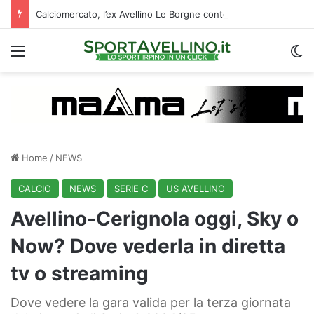
Calciomercato, l’ex Avellino Le Borgne conteso da due club cadetti: la situazione
Menu
C
Home
/
NEWS
CALCIO
NEWS
SERIE C
US AVELLINO
Avellino-Cerignola oggi, Sky o
Now? Dove vederla in diretta
tv o streaming
Dove vedere la gara valida per la terza giornata