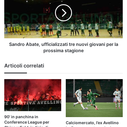
ufficializzati
tre
nuovi
giovani
per
la
prossima
stagione
Sandro Abate, ufficializzati tre nuovi giovani per la
prossima stagione
Articoli correlati
90’ in panchina in
Conference League per
Calciomercato, l’ex Avellino