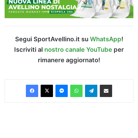
Segui SportAvellino.it su
WhatsApp
!
Iscriviti al
nostro canale YouTube
per
rimanere aggiornato!
Facebook
X
Messenger
WhatsApp
Telegram
Condividi via Email