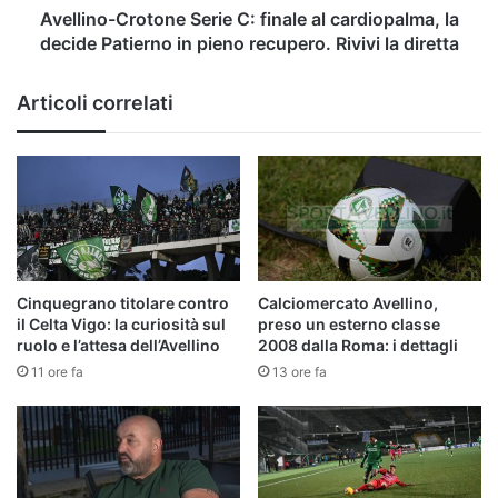
Patierno
Avellino-Crotone Serie C: finale al cardiopalma, la
in
decide Patierno in pieno recupero. Rivivi la diretta
pieno
recupero.
Articoli correlati
Rivivi
la
diretta
Cinquegrano titolare contro
Calciomercato Avellino,
il Celta Vigo: la curiosità sul
preso un esterno classe
ruolo e l’attesa dell’Avellino
2008 dalla Roma: i dettagli
11 ore fa
13 ore fa