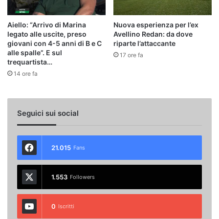
Aiello: “Arrivo di Marina
Nuova esperienza per l’ex
legato alle uscite, preso
Avellino Redan: da dove
giovani con 4-5 anni di B e C
riparte l’attaccante
alle spalle”. E sul
17 ore fa
trequartista…
14 ore fa
Seguici sui social
21.015
Fans
1.553
Followers
0
Iscritti