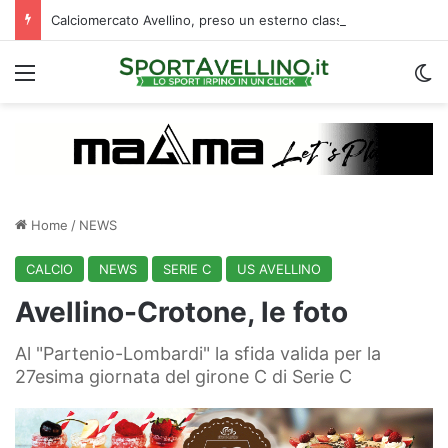
Calciomercato Avellino, preso un esterno classe 2008 dalla Roma: i dettagli
Menu
C
Home
/
NEWS
CALCIO
NEWS
SERIE C
US AVELLINO
Avellino-Crotone, le foto
Al "Partenio-Lombardi" la sfida valida per la
27esima giornata del girone C di Serie C