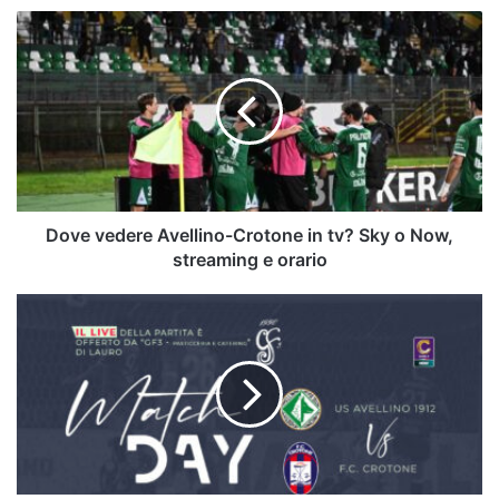
Dove
vedere
Avellino-
Crotone
in
tv?
Sky
o
Now,
streaming
Dove vedere Avellino-Crotone in tv? Sky o Now,
e
streaming e orario
orario
Avellino-
Crotone
Serie
C:
finale
al
cardiopalma,
la
decide