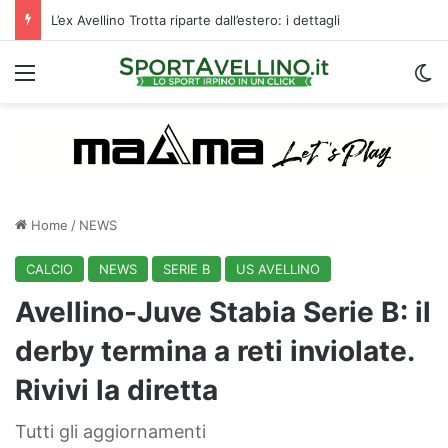
L’ex Avellino Trotta riparte dall’estero: i dettagli
Menu
C
Home
/
NEWS
CALCIO
NEWS
SERIE B
US AVELLINO
Avellino-Juve Stabia Serie B: il
derby termina a reti inviolate.
Rivivi la diretta
Tutti gli aggiornamenti