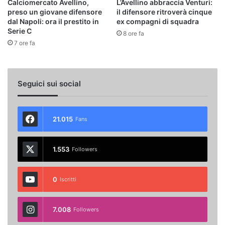
Calciomercato Avellino,
L’Avellino abbraccia Venturi:
preso un giovane difensore
il difensore ritroverà cinque
dal Napoli: ora il prestito in
ex compagni di squadra
Serie C
8 ore fa
7 ore fa
Seguici sui social
21.015
Fans
1.553
Followers
0
Iscritti
7.008
Followers