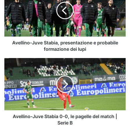
presentazione
e
probabile
formazione
dei
lupi
Avellino-Juve Stabia, presentazione e probabile
formazione dei lupi
Avellino-
Juve
Stabia
0-
0,
le
pagelle
del
match
|
Avellino-Juve Stabia 0-0, le pagelle del match |
Serie
Serie B
B