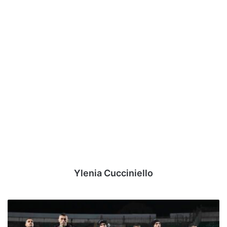
Ylenia Cucciniello
Avellino-
Juve
Stabia,