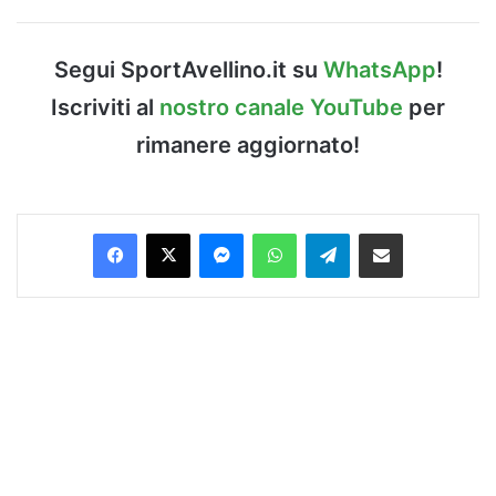
Segui SportAvellino.it su
WhatsApp
!
Iscriviti al
nostro canale YouTube
per
rimanere aggiornato!
Facebook
X
Messenger
WhatsApp
Telegram
Condividi via Email