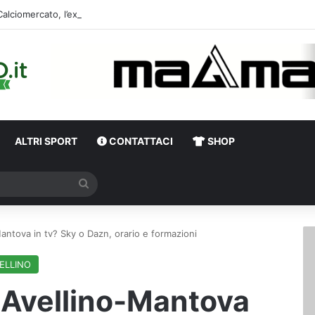
Calciomercato,
ALTRI SPORT
CONTATTACI
SHOP
Cerca
ntova in tv? Sky o Dazn, orario e formazioni
ELLINO
 Avellino-Mantova