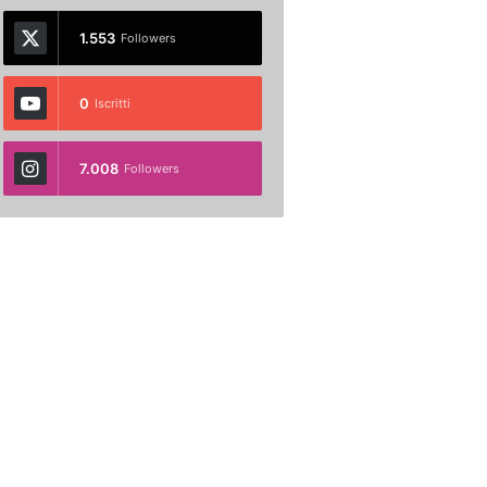
1.553
Followers
0
Iscritti
7.008
Followers