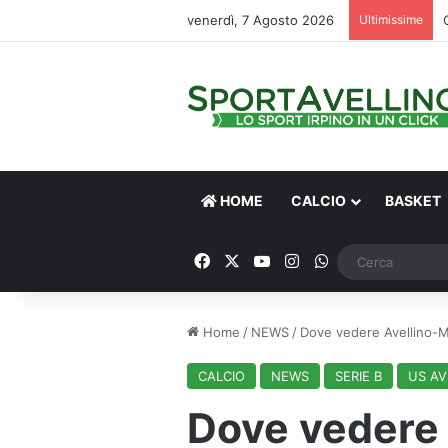
venerdì, 7 Agosto 2026
Ultimissime
HOME
CALCIO
BASKET
Facebook
X
You Tube
Instagram
WhatsApp
Home
/
NEWS
/
Dove vedere Avellino-Ma
CALCIO
NEWS
SERIE B
US AV
Dove vedere