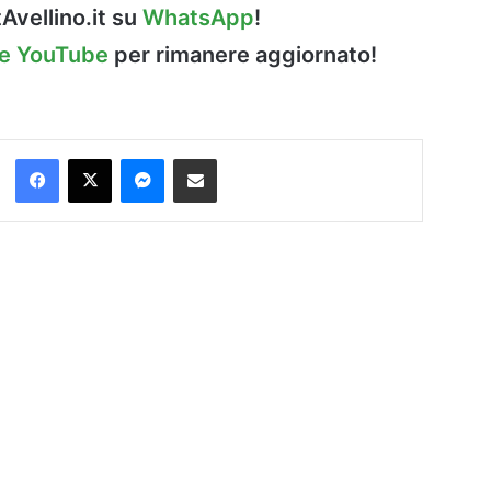
Avellino.it su
WhatsApp
!
le YouTube
per rimanere aggiornato!
Facebook
X
Messenger
Condividi via Email