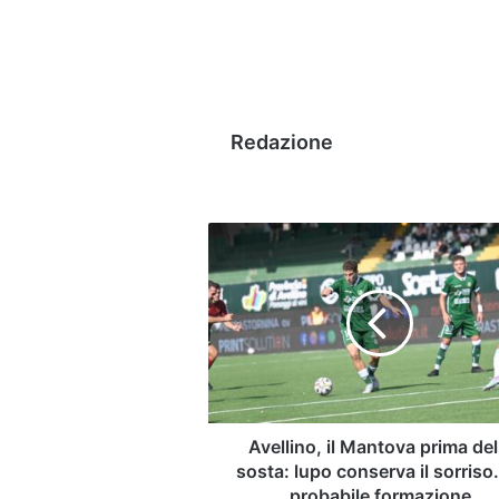
Redazione
Avellino,
il
Mantova
prima
della
sosta:
lupo
conserva
il
sorriso.
Avellino, il Mantova prima del
La
sosta: lupo conserva il sorriso
probabile
probabile formazione