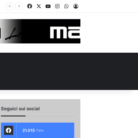
Facebook
X
You Tube
Instagram
WhatsApp
Accedi
 l’ex Avellino Le Borgne conteso da due club cadetti: la situazione
Seguici sui social
21.015
Fans