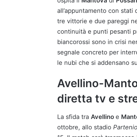
ospita il
Mantova
di
Possan
all’appuntamento con stati d’
tre vittorie e due pareggi n
continuità e punti pesanti pr
biancorossi sono in crisi ner
segnale concreto per interr
le nubi che si addensano su
Avellino-Manto
diretta tv e st
La sfida tra
Avellino
e
Mant
ottobre, allo stadio
Parteni