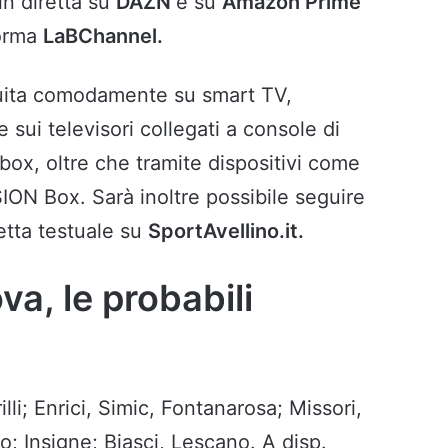
in diretta su
DAZN
e su
Amazon Prime
forma
LaBChannel.
guita comodamente su smart TV,
sui televisori collegati a console di
ox, oltre che tramite dispositivi come
ON Box. Sarà inoltre possibile seguire
retta testuale su
SportAvellino.it.
a, le probabili
lli; Enrici, Simic, Fontanarosa; Missori,
 Insigne; Biasci, Lescano. A disp.