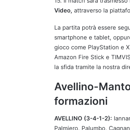
15. Il match sarà trasmesso 
Video,
attraverso la piatta
La partita potrà essere se
smartphone e tablet, oppure 
gioco come PlayStation e Xb
Amazon Fire Stick e TIMVISI
la sfida tramite la nostra di
Avellino-Mantov
formazioni
AVELLINO (3-4-1-2):
Iannari
Palmiero, Palumbo, Cagnano;