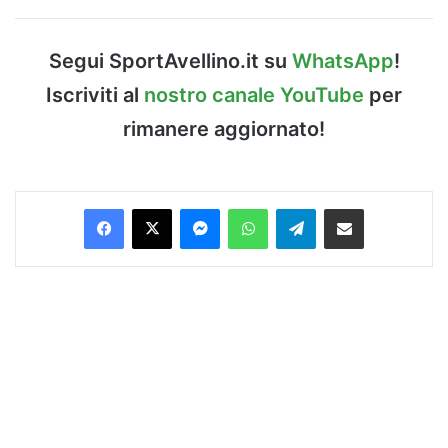
Segui SportAvellino.it su
WhatsApp
!
Iscriviti al
nostro canale YouTube
per
rimanere aggiornato!
Facebook
X
Messenger
WhatsApp
Telegram
Condividi via Email