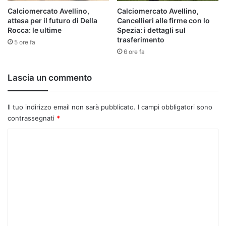
Calciomercato Avellino,
Calciomercato Avellino,
attesa per il futuro di Della
Cancellieri alle firme con lo
Rocca: le ultime
Spezia: i dettagli sul
trasferimento
5 ore fa
6 ore fa
Lascia un commento
Il tuo indirizzo email non sarà pubblicato.
I campi obbligatori sono
contrassegnati
*
C
o
m
m
e
n