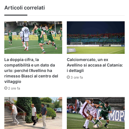
Catanzaro
Articoli correlati
La doppia cifra, la
Calciomercato, un ex
compatibilità e un dato da
Avellino si accasa al Catania:
urlo: perché l’Avellino ha
i dettagli
rimesso Biasci al centro del
3 ore fa
villaggio
2 ore fa