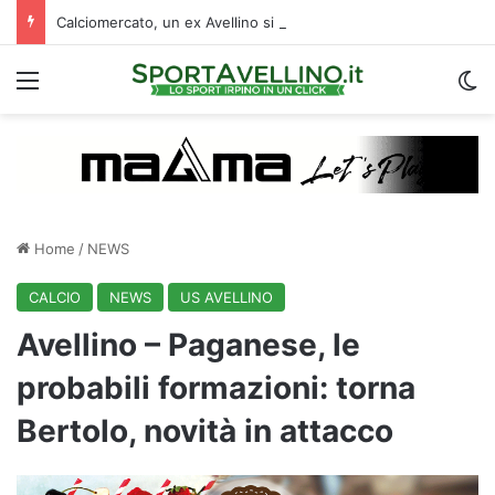
Calciomercato, un ex Avellino si accasa al Catania: i dettagli
Menu
C
Home
/
NEWS
CALCIO
NEWS
US AVELLINO
Avellino – Paganese, le
probabili formazioni: torna
Bertolo, novità in attacco