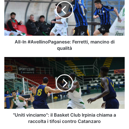
Ferretti,
mancino
di
qualità
All-In #AvellinoPaganese: Ferretti, mancino di
qualità
"Uniti
vinciamo":
il
Basket
Club
Irpinia
chiama
a
raccolta
i
"Uniti vinciamo": il Basket Club Irpinia chiama a
tifosi
raccolta i tifosi contro Catanzaro
contro