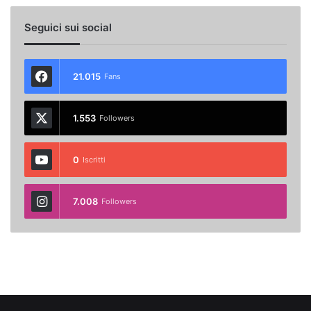
Seguici sui social
21.015
Fans
1.553
Followers
0
Iscritti
7.008
Followers