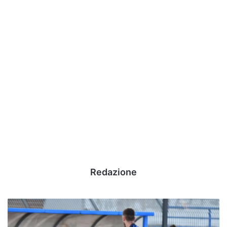
Redazione
All-
In
#AvellinoPaganese: