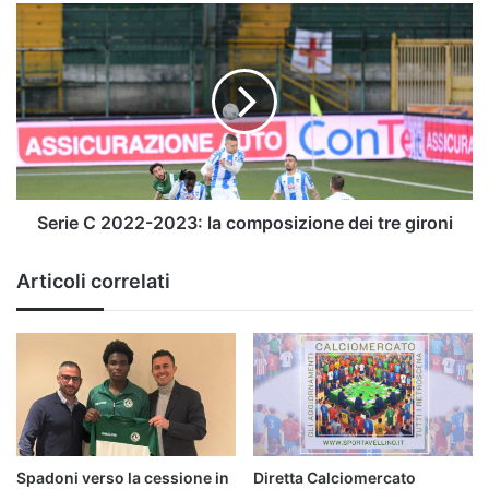
Serie
C
2022-
2023:
la
composizione
dei
tre
gironi
Serie C 2022-2023: la composizione dei tre gironi
Articoli correlati
Spadoni verso la cessione in
Diretta Calciomercato