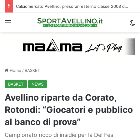
Calciomercato Avellino, preso un esterno classe 2008 dalla Roma: i dettagli
Menu
C
Home
/
BASKET
BASKET
NEWS
Avellino riparte da Corato,
Rotondi: “Giocatori e pubblico
al banco di prova”
Campionato ricco di insidie per la Del Fes