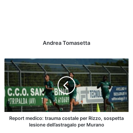
Andrea Tomasetta
Report
medico:
trauma
costale
per
Rizzo,
sospetta
lesione
dell’astragalo
per
Report medico: trauma costale per Rizzo, sospetta
Murano
lesione dell’astragalo per Murano