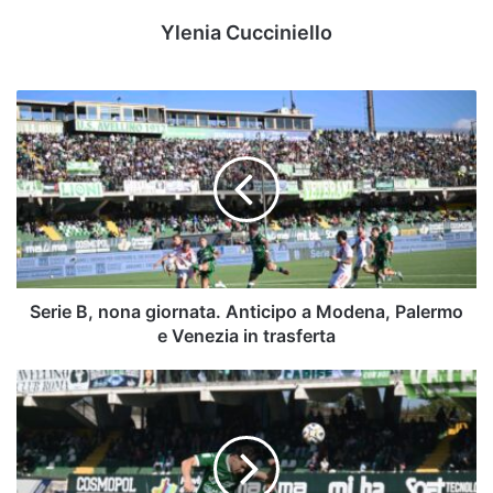
Ylenia Cucciniello
Serie
B,
nona
giornata.
Anticipo
a
Modena,
Palermo
e
Venezia
Serie B, nona giornata. Anticipo a Modena, Palermo
in
e Venezia in trasferta
trasferta
Tenuta
difensiva
e
approccio
iniziale: