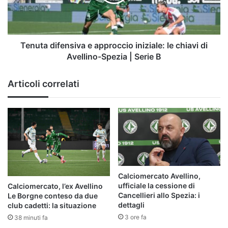
le
chiavi
di
Avellino-
Spezia
Tenuta difensiva e approccio iniziale: le chiavi di
|
Avellino-Spezia | Serie B
Serie
B
Articoli correlati
Calciomercato Avellino,
ufficiale la cessione di
Calciomercato, l’ex Avellino
Cancellieri allo Spezia: i
Le Borgne conteso da due
dettagli
club cadetti: la situazione
3 ore fa
38 minuti fa