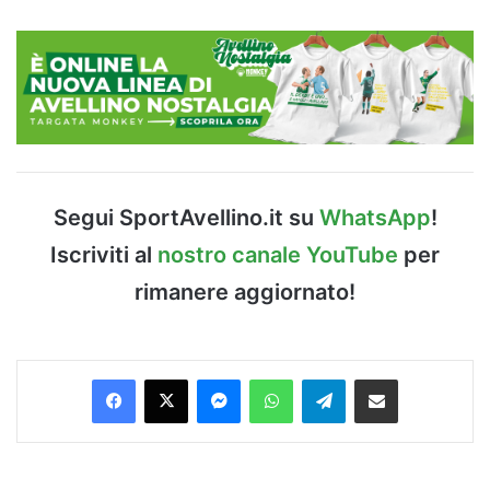
Segui SportAvellino.it su
WhatsApp
!
Iscriviti al
nostro canale YouTube
per
rimanere aggiornato!
Facebook
X
Messenger
WhatsApp
Telegram
Condividi via Email