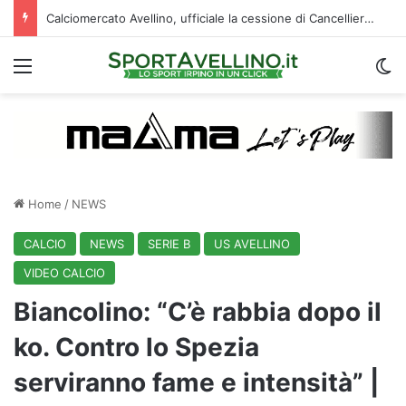
Calciomercato Avellino, ufficiale la cessione di Cancellieri allo Spezia: i dettagli
Menu
C
Home
/
NEWS
CALCIO
NEWS
SERIE B
US AVELLINO
VIDEO CALCIO
Biancolino: “C’è rabbia dopo il
ko. Contro lo Spezia
serviranno fame e intensità” |