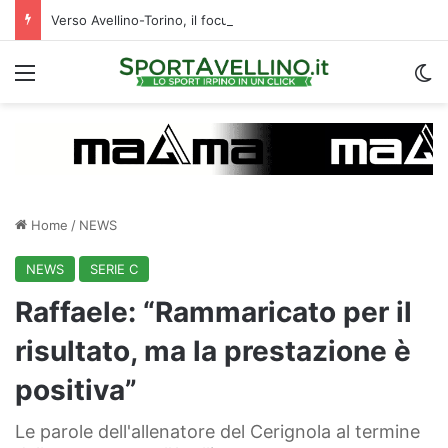
Verso Avellino-Torino, il focus sulla formazione granata
Menu
C
Home
/
NEWS
NEWS
SERIE C
Raffaele: “Rammaricato per il
risultato, ma la prestazione è
positiva”
Le parole dell'allenatore del Cerignola al termine