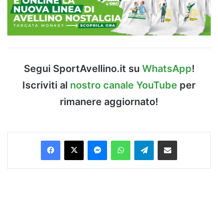
Segui SportAvellino.it su
WhatsApp
!
Iscriviti al
nostro canale YouTube
per
rimanere aggiornato!
Facebook
X
Messenger
WhatsApp
Telegram
Condividi via Email