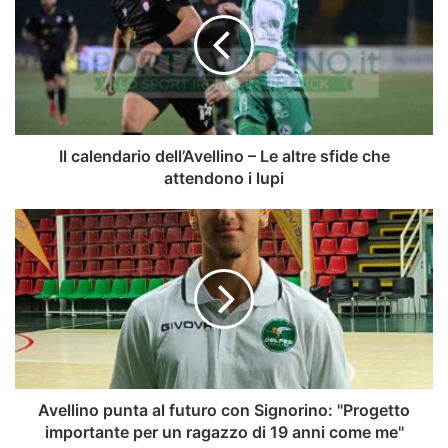
dell’Avellino
–
Le
altre
sfide
che
attendono
i
Il calendario dell’Avellino – Le altre sfide che
lupi
attendono i lupi
Avellino
punta
al
futuro
con
Signorino:
"Progetto
importante
per
un
Avellino punta al futuro con Signorino: "Progetto
ragazzo
importante per un ragazzo di 19 anni come me"