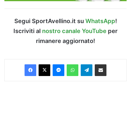
Segui SportAvellino.it su
WhatsApp
!
Iscriviti al
nostro canale YouTube
per
rimanere aggiornato!
Facebook
X
Messenger
WhatsApp
Telegram
Condividi via Email