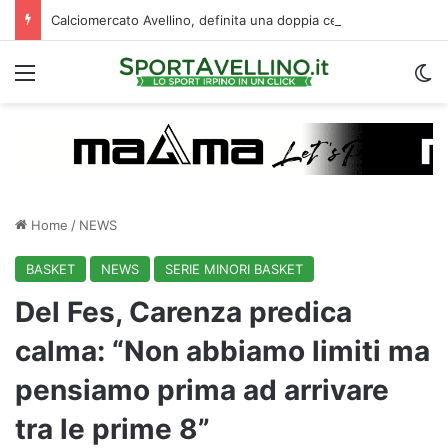
Calciomercato Avellino, definita una doppia cessione. E sullo sfondo…
Menu
C
Home
/
NEWS
BASKET
NEWS
SERIE MINORI BASKET
Del Fes, Carenza predica
calma: “Non abbiamo limiti ma
pensiamo prima ad arrivare
tra le prime 8”