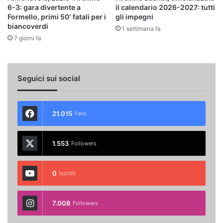
6-3: gara divertente a
il calendario 2026-2027: tutti
Formello, primi 50′ fatali per i
gli impegni
biancoverdi
1 settimana fa
7 giorni fa
Seguici sui social
21.015
Fans
1.553
Followers
0
Iscritti
7.008
Followers