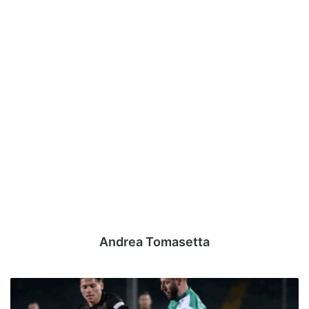
Andrea Tomasetta
Il
calendario