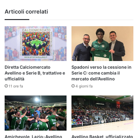
di
19
Articoli correlati
anni
come
me"
Diretta Calciomercato
Spadoni verso la cessione in
Avellino e Serie B, trattative e
Serie C: come cambia il
ufficialità
mercato dell’Avellino
11 ore fa
4 giorni fa
Amichevole, Lazio-Avellino
Avellino Basket, ufficializzato