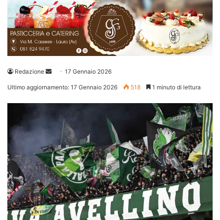
Invia
Redazione
17 Gennaio 2026
un'email
Ultimo aggiornamento: 17 Gennaio 2026
518
1 minuto di lettura