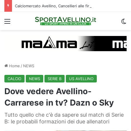
Calciomercato Avellino, Cancellieri alle firme con lo Spezia: i dettagli sul trasferimento
Menu
C
Home
/
NEWS
CALCIO
NEWS
SERIE B
US AVELLINO
Dove vedere Avellino-
Carrarese in tv? Dazn o Sky
Tutto quello che c'è da sapere sul match di Serie
B: le probabili formazioni dei due allenatori