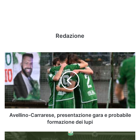
Redazione
Avellino-
Carrarese,
presentazione
gara
e
probabile
formazione
dei
lupi
Avellino-Carrarese, presentazione gara e probabile
formazione dei lupi
Avellino-