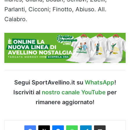
Parlanti, Cicconi; Finotto, Abiuso. All.
Calabro.
Segui SportAvellino.it su
WhatsApp
!
Iscriviti al
nostro canale YouTube
per
rimanere aggiornato!
Facebook
X
Messenger
WhatsApp
Telegram
Condividi via Email