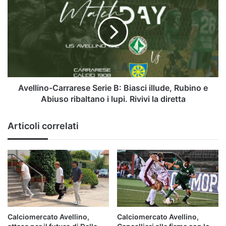
Carrarese
Serie
B:
Biasci
illude,
Rubino
e
Abiuso
ribaltano
Avellino-Carrarese Serie B: Biasci illude, Rubino e
i
Abiuso ribaltano i lupi. Rivivi la diretta
lupi.
Rivivi
Articoli correlati
la
diretta
Calciomercato Avellino,
Calciomercato Avellino,