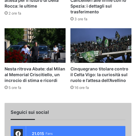
attesa per il futuro di Della
Cancellieri alle firme con lo
Rocca: le ultime
Spezia: i dettagli sul
trasferimento
2 ore fa
3 ore fa
Nesta ritrova Abate: dal Milan
Cinquegrano titolare contro
al Memorial Criscitiello, un
il Celta Vigo: la curiosità sul
incrocio di stima e ricordi
ruolo e l’attesa dell’Avellino
5 ore fa
16 ore fa
Seguici sui social
21.015
Fans