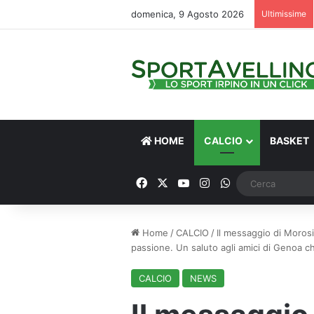
domenica, 9 Agosto 2026
Ultimissime
HOME
CALCIO
BASKET
Facebook
X
You Tube
Instagram
WhatsApp
Home
/
CALCIO
/
Il messaggio di Morosi
passione. Un saluto agli amici di Genoa c
CALCIO
NEWS