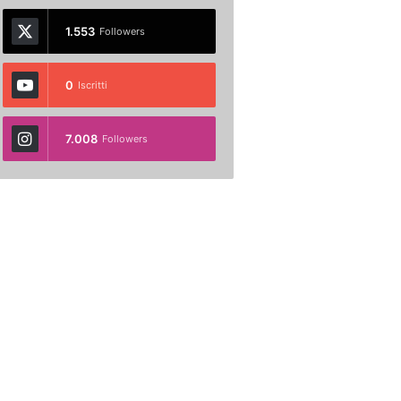
1.553
Followers
0
Iscritti
7.008
Followers