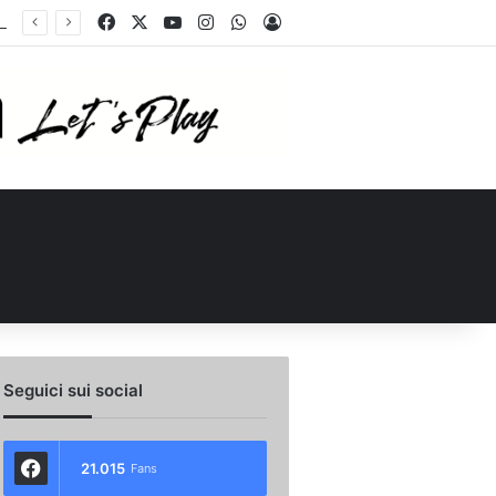
Facebook
X
You Tube
Instagram
WhatsApp
Accedi
Calciomercato, la Juve Stabia supera il Vicenza per un ex Avellino: le ultime
Seguici sui social
21.015
Fans