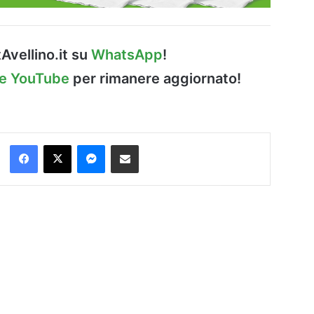
Avellino.it su
WhatsApp
!
le YouTube
per rimanere aggiornato!
Facebook
X
Messenger
Condividi via Email