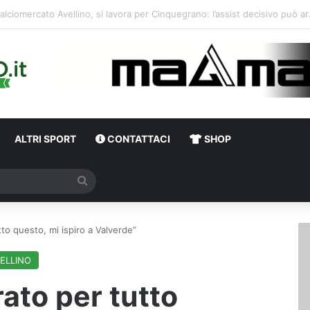
erso Avellino-Torino, il focus sulla formazione granata
ALTRI SPORT
CONTATTACI
SHOP
Cerca
to questo, mi ispiro a Valverde”
ELLINO
ato per tutto