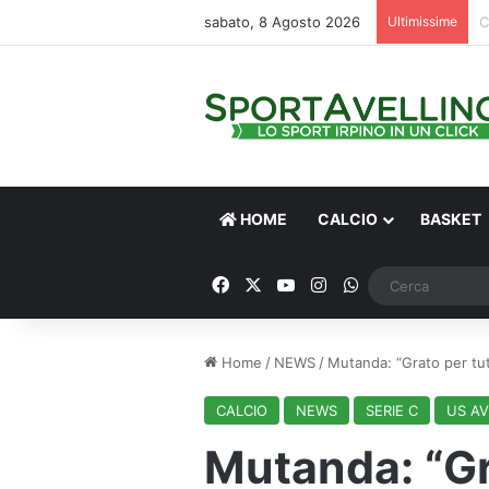
sabato, 8 Agosto 2026
Ultimissime
V
HOME
CALCIO
BASKET
Facebook
X
You Tube
Instagram
WhatsApp
Home
/
NEWS
/
Mutanda: “Grato per tut
CALCIO
NEWS
SERIE C
US AV
Mutanda: “Gr