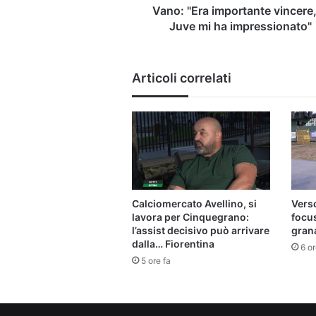
Vano: "Era importante vincere,
Juve mi ha impressionato"
Articoli correlati
Calciomercato Avellino, si
Verso
lavora per Cinquegrano:
focu
l’assist decisivo può arrivare
gran
dalla… Fiorentina
6 or
5 ore fa