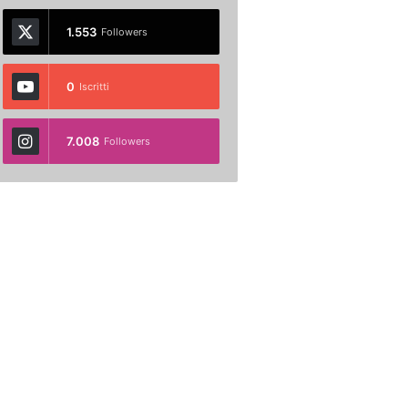
1.553
Followers
0
Iscritti
7.008
Followers