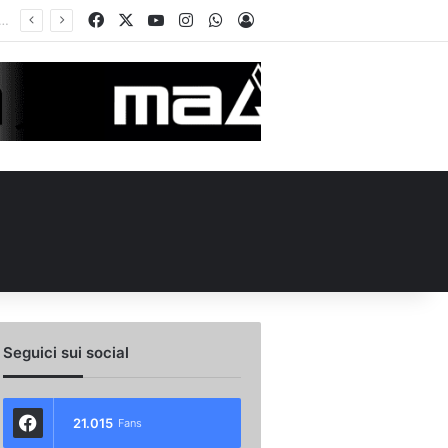
Facebook
X
You Tube
Instagram
WhatsApp
Accedi
Seguici sui social
21.015
Fans