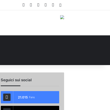
Facebook
X
You Tube
Instagram
WhatsApp
Accedi
Seguici sui social
21.015
Fans