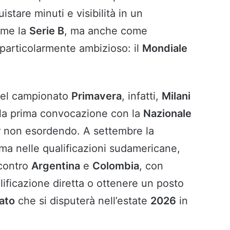
istare minuti e visibilità in un
ome la
Serie B
, ma anche come
particolarmente ambizioso: il
Mondiale
 nel campionato
Primavera
, infatti,
Milani
 la prima convocazione con la
Nazionale
r non esordendo. A settembre la
ima nelle qualificazioni sudamericane,
 contro
Argentina
e
Colombia
, con
alificazione diretta o ottenere un posto
dato
che si disputerà nell’estate
2026
in