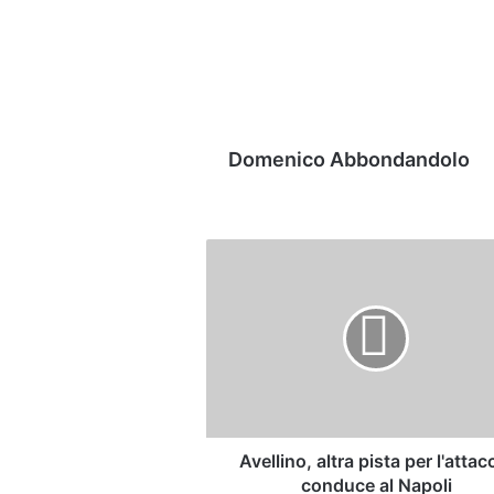
Domenico Abbondandolo
Avellino,
altra
pista
per
l'attacco:
conduce
al
Napoli
Avellino, altra pista per l'attac
conduce al Napoli