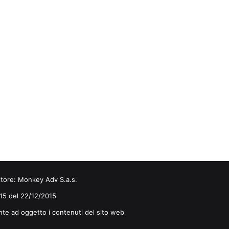
itore:
Monkey Adv S.a.s.
0/15 del 22/12/2015
nte ad oggetto i contenuti del sito web