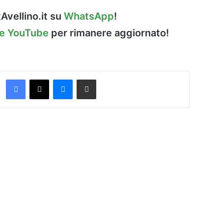
Avellino.it su
WhatsApp
!
le YouTube
per rimanere aggiornato!
Facebook
X
Messenger
Condividi via Email