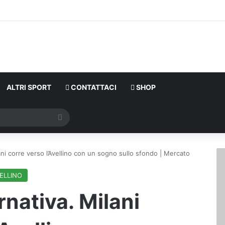
ALTRI SPORT
CONTATTACI
SHOP
Cerca
lani corre verso l’Avellino con un sogno sullo sfondo | Mercato
ELLINO
rnativa. Milani