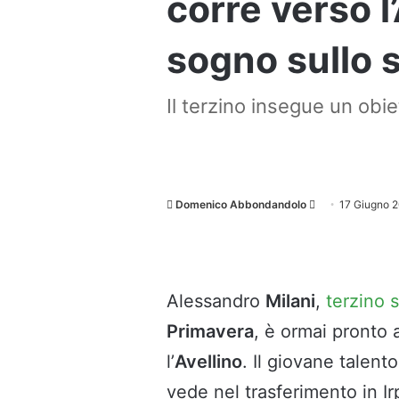
corre verso l
sogno sullo 
Il terzino insegue un obi
Invia
Domenico Abbondandolo
17 Giugno 
un'email
Alessandro
Milani
,
terzino s
Primavera
, è ormai pronto 
l’
Avellino
. Il giovane talent
vede nel trasferimento in Ir