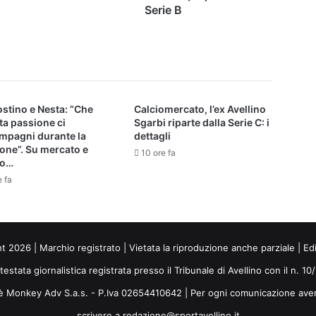
|
Serie B
Mercato
Serie
B
stino e Nesta: “Che
Calciomercato, l’ex Avellino
ta passione ci
Sgarbi riparte dalla Serie C: i
mpagni durante la
dettagli
one”. Su mercato e
10 ore fa
io…
e fa
ht 2026 | Marchio registrato | Vietata la riproduzione anche parziale | Ed
 testata giornalistica registrata presso il Tribunale di Avellino con il n. 1
i è Monkey Adv S.a.s. - P.Iva 02654410642 | Per ogni comunicazione ave
scrivere a redazione@sportavellino.it