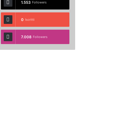
1.553
Followers
0
Iscritti
7.008
Followers