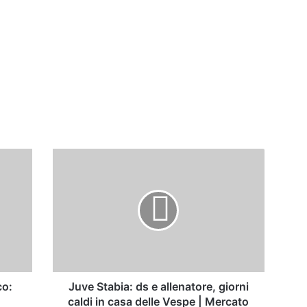
Juve
Stabia:
ds
e
allenatore,
giorni
caldi
in
casa
delle
co:
Juve Stabia: ds e allenatore, giorni
Vespe
caldi in casa delle Vespe | Mercato