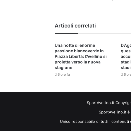
Articoli correlati
Una notte di enorme
D’Ago
passione biancoverde in
ques
Piazza Libertà: l’Avellino si
acco
proietta verso la nuova
stagi
stagione
stad
6 ore fa
6 or
SportAvellino.it Copyrig
SportAvellino.it è
Unico responsabile di tutti i contenut