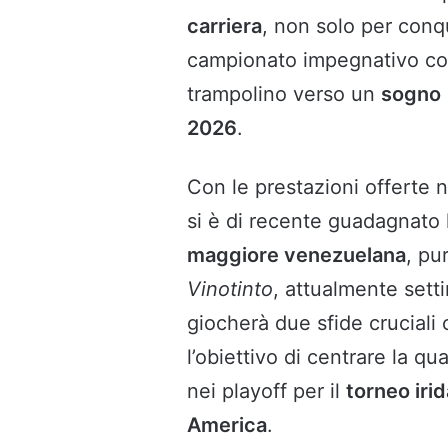
carriera
, non solo per conqu
campionato impegnativo c
trampolino verso un
sogno
2026
.
Con le prestazioni offerte
si è di recente guadagnato
maggiore venezuelana
, pu
Vinotinto
, attualmente sett
giocherà due sfide cruciali
l’obiettivo di centrare la qu
nei playoff per il
torneo iri
America
.