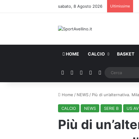
sabato, 8 Agosto 2026
Ultimissime
HOME
CALCIO
BASKET
Facebook
X
You Tube
Instagram
WhatsApp
Home
/
NEWS
/
Più di un’alternativa. Mi
CALCIO
NEWS
SERIE B
US AV
Più di un’alte