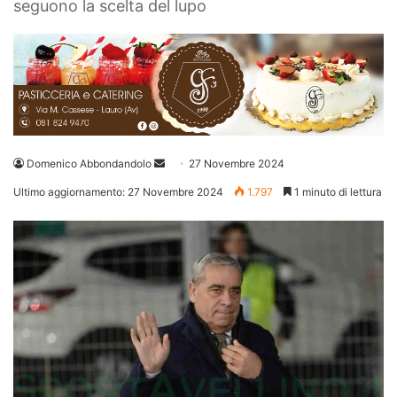
seguono la scelta del lupo
Invia
Domenico Abbondandolo
27 Novembre 2024
un'email
Ultimo aggiornamento: 27 Novembre 2024
1.797
1 minuto di lettura