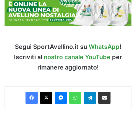
Segui SportAvellino.it su
WhatsApp
!
Iscriviti al
nostro canale YouTube
per
rimanere aggiornato!
Facebook
X
Messenger
WhatsApp
Telegram
Condividi via Email