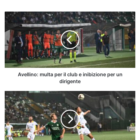
Avellino:
multa
per
il
club
e
inibizione
per
un
dirigente
Avellino: multa per il club e inibizione per un
dirigente
Gori,
gol
e
sirene
di
mercato:
è
nel