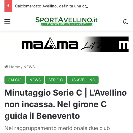
Calciomercato Avellino, definita una doppia cessione. E sullo sfondo…
Menu
C
Home
/
NEWS
CALCIO
NEWS
SERIE C
US AVELLINO
Minutaggio Serie C | L’Avellino
non incassa. Nel girone C
guida il Benevento
Nel raggruppamento meridionale due club