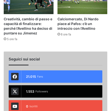
Creatività, cambio di passo e
Calciomercato, Di Nardo
capacità di finalizzare:
piace al Pafos: c’è un
perché l’Avellino ha deciso di
intreccio con l’Avellino
puntare su Jimenez
6 ore fa
5 ore fa
Seguici sui social
21.015
Fans
1.553
Followers
0
Iscritti