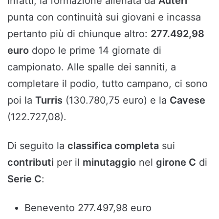
infatti, la formazione allenata da
Auteri
punta con continuità sui giovani e incassa
pertanto più di chiunque altro:
277.492,98
euro
dopo le prime 14 giornate di
campionato. Alle spalle dei sanniti, a
completare il podio, tutto campano, ci sono
poi la
Turris
(130.780,75 euro) e la
Cavese
(122.727,08).
Di seguito la
classifica completa
sui
contributi
per il
minutaggio
nel
girone C
di
Serie C
:
Benevento 277.497,98 euro