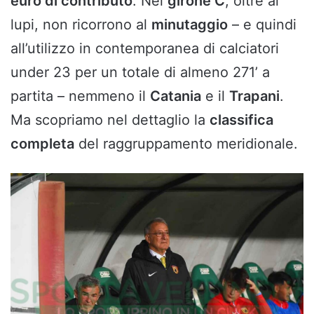
euro di contributo
. Nel
girone C
, oltre ai
lupi, non ricorrono al
minutaggio
– e quindi
all’utilizzo in contemporanea di calciatori
under 23 per un totale di almeno 271’ a
partita – nemmeno il
Catania
e il
Trapani
.
Ma scopriamo nel dettaglio la
classifica
completa
del raggruppamento meridionale.