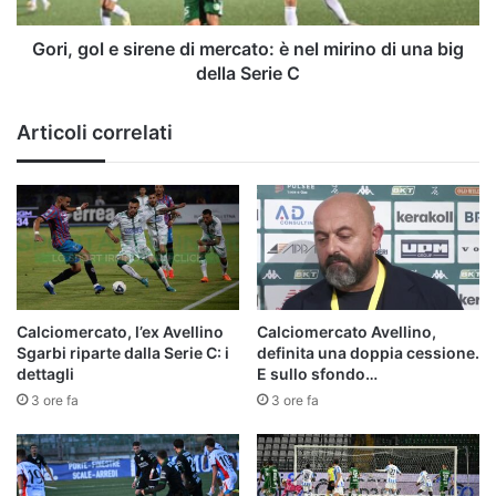
mirino
di
Gori, gol e sirene di mercato: è nel mirino di una big
una
della Serie C
big
della
Articoli correlati
Serie
C
Calciomercato, l’ex Avellino
Calciomercato Avellino,
Sgarbi riparte dalla Serie C: i
definita una doppia cessione.
dettagli
E sullo sfondo…
3 ore fa
3 ore fa