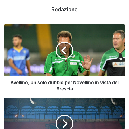
Redazione
Avellino,
un
solo
dubbio
per
Novellino
in
vista
del
Brescia
Avellino, un solo dubbio per Novellino in vista del
Brescia
ESCLUSIVA
-
Lo
Shkendija
ospita