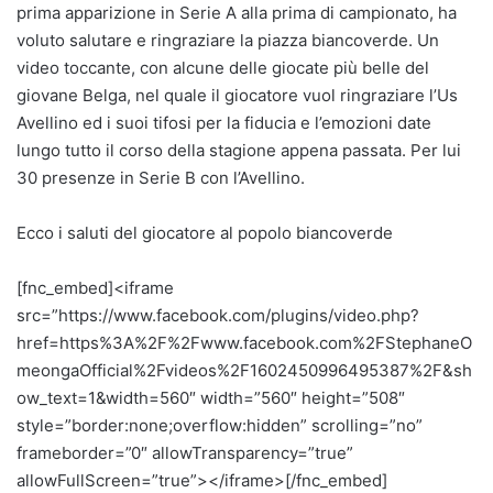
prima apparizione in Serie A alla prima di campionato, ha
voluto salutare e ringraziare la piazza biancoverde. Un
video toccante, con alcune delle giocate più belle del
giovane Belga, nel quale il giocatore vuol ringraziare l’Us
Avellino ed i suoi tifosi per la fiducia e l’emozioni date
lungo tutto il corso della stagione appena passata. Per lui
30 presenze in Serie B con l’Avellino.
Ecco i saluti del giocatore al popolo biancoverde
[fnc_embed]<iframe
src=”https://www.facebook.com/plugins/video.php?
href=https%3A%2F%2Fwww.facebook.com%2FStephaneO
meongaOfficial%2Fvideos%2F1602450996495387%2F&sh
ow_text=1&width=560″ width=”560″ height=”508″
style=”border:none;overflow:hidden” scrolling=”no”
frameborder=”0″ allowTransparency=”true”
allowFullScreen=”true”></iframe>[/fnc_embed]