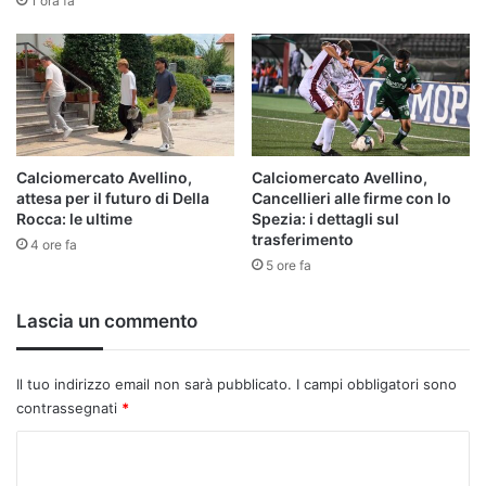
1 ora fa
Calciomercato Avellino,
Calciomercato Avellino,
attesa per il futuro di Della
Cancellieri alle firme con lo
Rocca: le ultime
Spezia: i dettagli sul
trasferimento
4 ore fa
5 ore fa
Lascia un commento
Il tuo indirizzo email non sarà pubblicato.
I campi obbligatori sono
contrassegnati
*
C
o