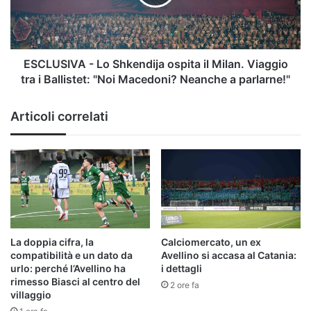
il
Milan.
Viaggio
tra
i
ESCLUSIVA - Lo Shkendija ospita il Milan. Viaggio
Ballistet:
tra i Ballistet: "Noi Macedoni? Neanche a parlarne!"
"Noi
Macedoni?
Articoli correlati
Neanche
a
parlarne!"
La doppia cifra, la
Calciomercato, un ex
compatibilità e un dato da
Avellino si accasa al Catania:
urlo: perché l’Avellino ha
i dettagli
rimesso Biasci al centro del
2 ore fa
villaggio