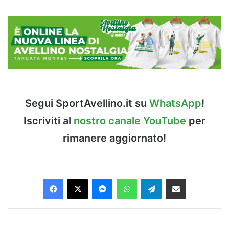
Segui SportAvellino.it su
WhatsApp
!
Iscriviti al
nostro canale YouTube
per
rimanere aggiornato!
Facebook
X
Messenger
WhatsApp
Telegram
Condividi via Email