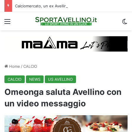
Calciomercato, un ex Avellino si accasa al Catania: i dettagli
Menu
C
Home
/
CALCIO
CALCIO
NEWS
US AVELLINO
Omeonga saluta Avellino con
un video messaggio