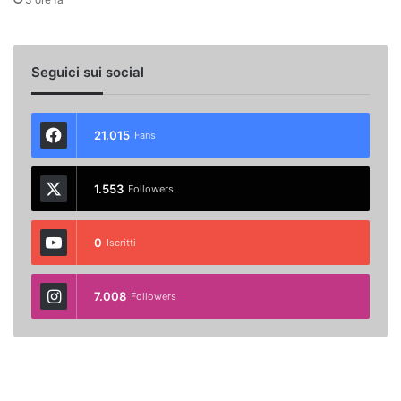
Seguici sui social
21.015
Fans
1.553
Followers
0
Iscritti
7.008
Followers