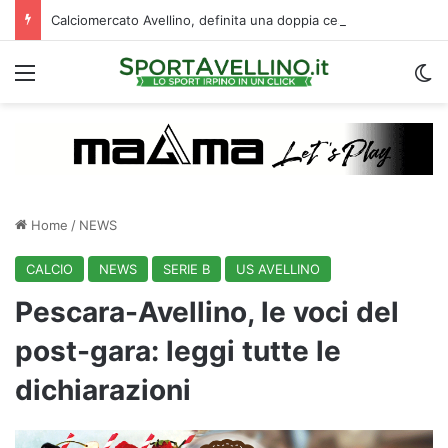
Calciomercato Avellino, definita una doppia cessione. E sullo sfondo…
Menu
C
Home
/
NEWS
CALCIO
NEWS
SERIE B
US AVELLINO
Pescara-Avellino, le voci del
post-gara: leggi tutte le
dichiarazioni