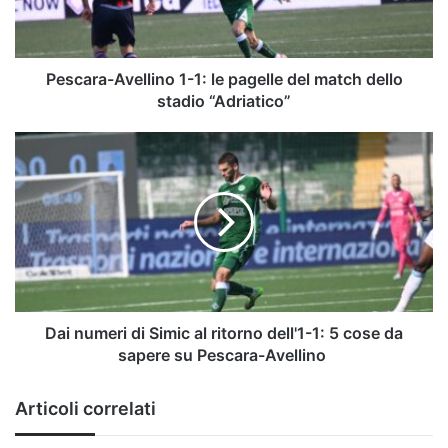
del
match
dello
stadio
Pescara-Avellino 1-1: le pagelle del match dello
“Adriatico”
stadio “Adriatico”
Dai
numeri
di
Simic
al
ritorno
dell'1-
1:
5
cose
Dai numeri di Simic al ritorno dell'1-1: 5 cose da
da
sapere su Pescara-Avellino
sapere
su
Articoli correlati
Pescara-
Avellino