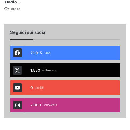
stadio…
9 ore fa
Seguici sui social
21.015
Fans
1.553
Followers
0
Iscritti
7.008
Followers