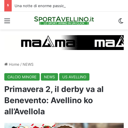
Una notte di enorme passione biancoverde in Piazza Libertà: l’Avellino si proietta verso la nuova stagione
Menu
C
Home
/
NEWS
CALCIO MINORE
NEWS
US AVELLINO
Primavera 2, il derby va al
Benevento: Avellino ko
all’Avellola