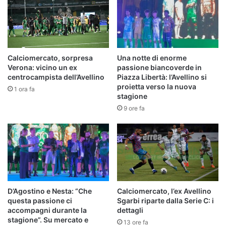
rivivi
la
diretta
Calciomercato, sorpresa
Una notte di enorme
Verona: vicino un ex
passione biancoverde in
centrocampista dell’Avellino
Piazza Libertà: l’Avellino si
proietta verso la nuova
1 ora fa
stagione
9 ore fa
D’Agostino e Nesta: “Che
Calciomercato, l’ex Avellino
questa passione ci
Sgarbi riparte dalla Serie C: i
accompagni durante la
dettagli
stagione”. Su mercato e
13 ore fa