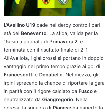
L’Avellino U19
cade nel derby contro i pari
età del
Benevento
. La sfida, valida per la
15esima giornata di
Primavera 2,
è
terminata con il risultato finale di 2-1.
All’Avellola, i giallorossi si portano in doppio
vantaggio nel primo tempo grazie ai gol di
Francescotti
e
Donatiello
. Nel mezzo, gli
irpini sprecano la chance di riportare la gara
in parità con il rigore calciato da
Fusco
e
neutralizzato da
Giangregorio
. Nella
ripresa, la squadra di
Pianese
ha riaperto la