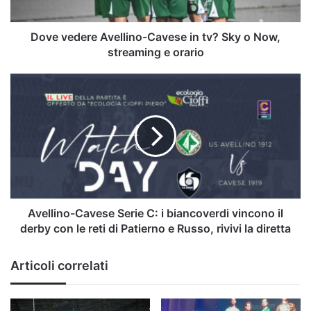
o
Now,
streaming
Dove vedere Avellino-Cavese in tv? Sky o Now,
e
streaming e orario
orario
Avellino-
Cavese
Serie
C:
i
biancoverdi
vincono
il
derby
con
Avellino-Cavese Serie C: i biancoverdi vincono il
le
derby con le reti di Patierno e Russo, rivivi la diretta
reti
di
Articoli correlati
Patierno
e
Russo,