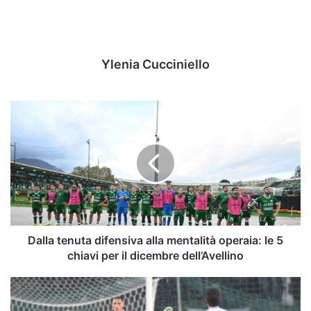
Ylenia Cucciniello
Dalla
tenuta
difensiva
alla
mentalità
operaia:
le
5
chiavi
per
Dalla tenuta difensiva alla mentalità operaia: le 5
il
chiavi per il dicembre dell’Avellino
dicembre
dell’Avellino
Dal
primo