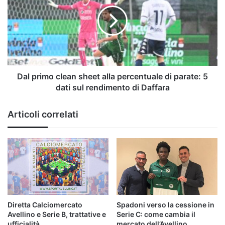
clean
sheet
alla
percentuale
di
parate:
5
dati
Dal primo clean sheet alla percentuale di parate: 5
sul
dati sul rendimento di Daffara
rendimento
di
Articoli correlati
Daffara
Diretta Calciomercato
Spadoni verso la cessione in
Avellino e Serie B, trattative e
Serie C: come cambia il
ufficialità
mercato dell’Avellino