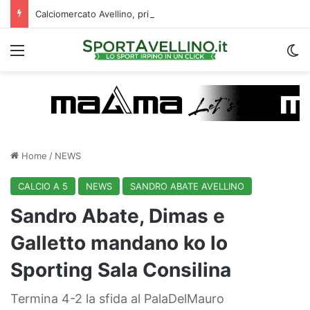
Calciomercato Avellino, primi dialoghi per uno scambio con il Catania: la situazione
Menu
C
Home
/
NEWS
CALCIO A 5
NEWS
SANDRO ABATE AVELLINO
Sandro Abate, Dimas e
Galletto mandano ko lo
Sporting Sala Consilina
Termina 4-2 la sfida al PalaDelMauro