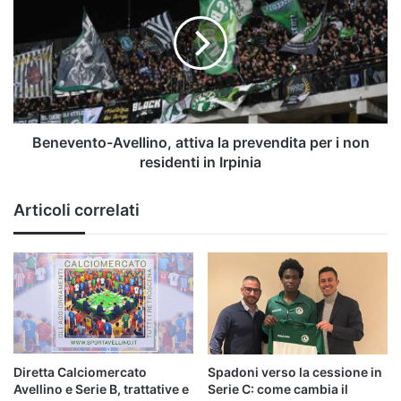
per
attiva
il
la
suo
prevendita
esonero"
per
i
non
residenti
in
Benevento-Avellino, attiva la prevendita per i non
Irpinia
residenti in Irpinia
Articoli correlati
Diretta Calciomercato
Spadoni verso la cessione in
Avellino e Serie B, trattative e
Serie C: come cambia il