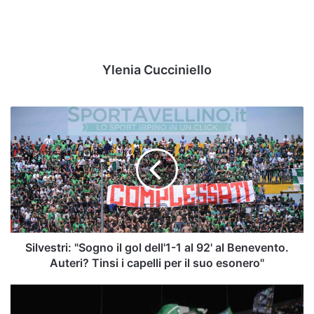
Ylenia Cucciniello
Silvestri:
"Sogno
il
gol
dell'1-
1
al
92'
al
Benevento.
Silvestri: "Sogno il gol dell'1-1 al 92' al Benevento.
Auteri?
Auteri? Tinsi i capelli per il suo esonero"
Tinsi
i
Benevento-
capelli
Avellino,