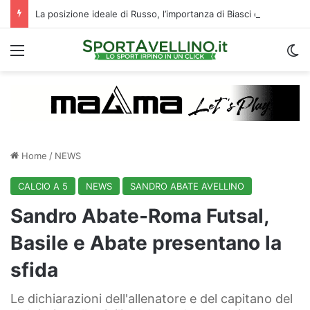
La posizione ideale di Russo, l’importanza di Biasci e il duello Fila‑Favilli: tre domande sull’attacco dell’Avellino
Menu
C
Home
/
NEWS
CALCIO A 5
NEWS
SANDRO ABATE AVELLINO
Sandro Abate-Roma Futsal,
Basile e Abate presentano la
sfida
Le dichiarazioni dell'allenatore e del capitano del