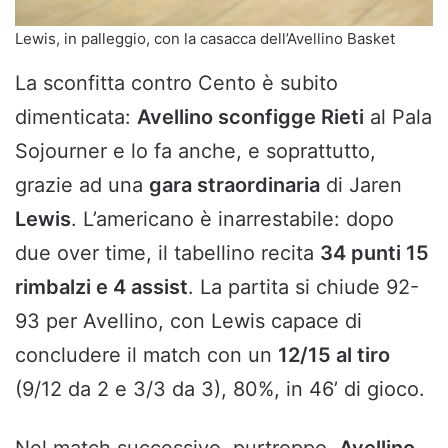
Lewis, in palleggio, con la casacca dell’Avellino Basket
La sconfitta contro Cento è subito
dimenticata:
Avellino sconfigge Rieti
al Pala
Sojourner e lo fa anche, e soprattutto,
grazie ad una
gara straordinaria
di Jaren
Lewis
. L’americano è inarrestabile: dopo
due over time, il tabellino recita
34 punti 15
rimbalzi e 4 assist
. La partita si chiude 92-
93 per Avellino, con Lewis capace di
concludere il match con un
12/15 al tiro
(9/12 da 2 e 3/3 da 3), 80%, in 46’ di gioco.
Nel match successivo, purtroppo,
Avellino