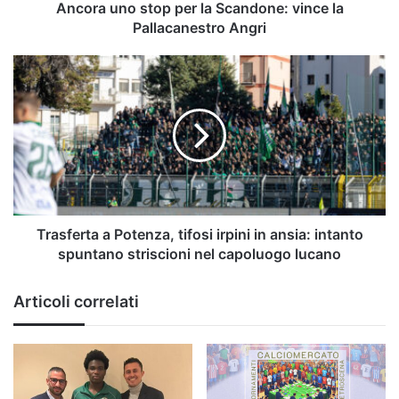
Angri
Ancora uno stop per la Scandone: vince la
Pallacanestro Angri
Trasferta
a
Potenza,
tifosi
irpini
in
ansia:
intanto
spuntano
striscioni
Trasferta a Potenza, tifosi irpini in ansia: intanto
nel
spuntano striscioni nel capoluogo lucano
capoluogo
lucano
Articoli correlati