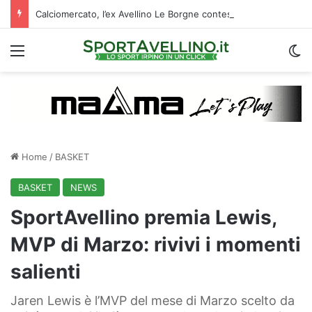
Calciomercato, l’ex Avellino Le Borgne conteso da due club cadetti: la situazione
Menu
C
Home
/
BASKET
BASKET
NEWS
SportAvellino premia Lewis,
MVP di Marzo: rivivi i momenti
salienti
Jaren Lewis è l’MVP del mese di Marzo scelto da