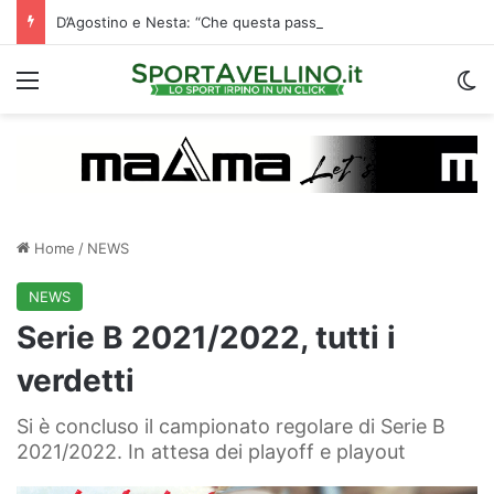
D’Agostino e Nesta: “Che questa passione ci accompagni durante la stagione”. Su mercato e stadio…
Menu
C
Home
/
NEWS
NEWS
Serie B 2021/2022, tutti i
verdetti
Si è concluso il campionato regolare di Serie B
2021/2022. In attesa dei playoff e playout