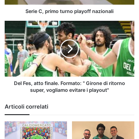
Serie C, primo turno playoff nazionali
Del
Fes,
atto
finale.
Formato:
"
Girone
di
ritorno
super,
Del Fes, atto finale. Formato: " Girone di ritorno
vogliamo
super, vogliamo evitare i playout"
evitare
i
Articoli correlati
playout"