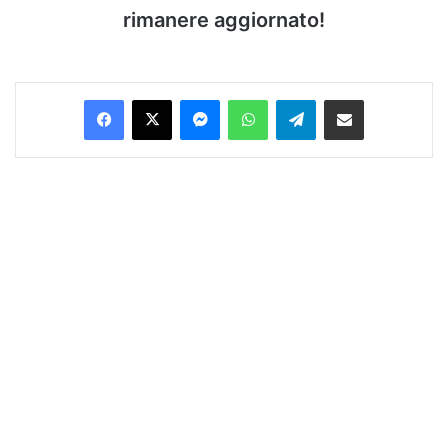
rimanere aggiornato!
Facebook
X
Messenger
WhatsApp
Telegram
Condividi via Email