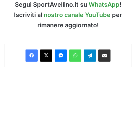
Segui SportAvellino.it su
WhatsApp
!
Iscriviti al
nostro canale YouTube
per
rimanere aggiornato!
Facebook
X
Messenger
WhatsApp
Telegram
Condividi via Email