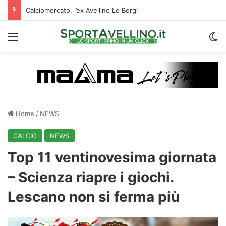
Calciomercato, l’ex Avellino Le Borgne conteso da due club cadetti: la situazione
Menu
C
Home
/
NEWS
CALCIO
NEWS
Top 11 ventinovesima giornata
– Scienza riapre i giochi.
Lescano non si ferma più