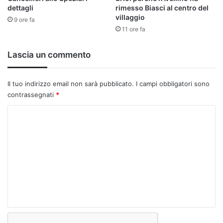
dettagli
rimesso Biasci al centro del
villaggio
9 ore fa
11 ore fa
Lascia un commento
Il tuo indirizzo email non sarà pubblicato.
I campi obbligatori sono
contrassegnati
*
C
o
m
m
e
n
t
o