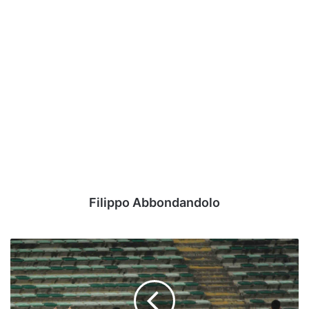
Filippo Abbondandolo
L'ex
Perrotta:
"Vittoria
non
facile