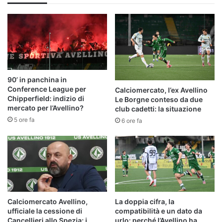
90’ in panchina in
Conference League per
Calciomercato, l’ex Avellino
Chipperfield: indizio di
Le Borgne conteso da due
mercato per l’Avellino?
club cadetti: la situazione
5 ore fa
6 ore fa
Calciomercato Avellino,
La doppia cifra, la
ufficiale la cessione di
compatibilità e un dato da
Cancellieri allo Spezia: i
urlo: perché l’Avellino ha