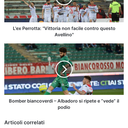
contro
questo
Avellino"
L'ex Perrotta: "Vittoria non facile contro questo
Avellino"
Bomber
biancoverdi
–
Albadoro
si
ripete
e
“vede”
il
podio
Bomber biancoverdi – Albadoro si ripete e “vede” il
podio
Articoli correlati