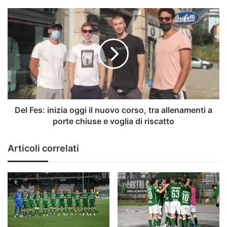
Del
Fes:
inizia
oggi
il
nuovo
corso,
tra
allenamenti
a
Del Fes: inizia oggi il nuovo corso, tra allenamenti a
porte
porte chiuse e voglia di riscatto
chiuse
e
Articoli correlati
voglia
di
riscatto