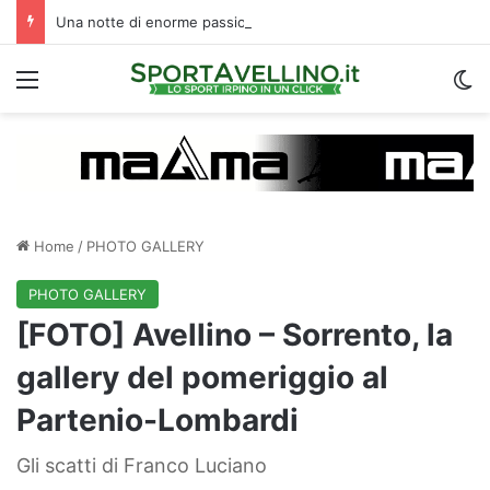
Una notte di enorme passione biancoverde in Piazza Libertà: l’Avellino si proietta verso la nuova stagione
Menu
C
Home
/
PHOTO GALLERY
PHOTO GALLERY
[FOTO] Avellino – Sorrento, la
gallery del pomeriggio al
Partenio-Lombardi
Gli scatti di Franco Luciano