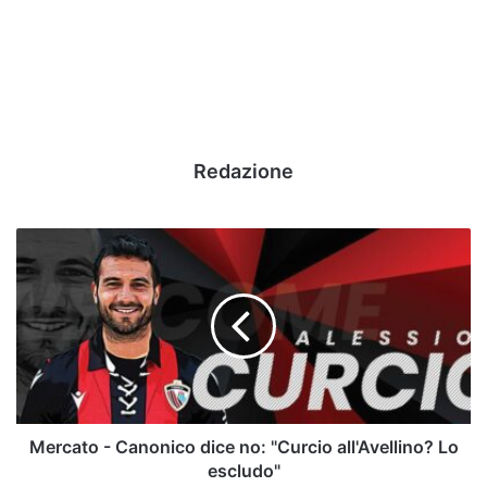
Redazione
Mercato
-
Canonico
dice
no:
"Curcio
all'Avellino?
Lo
escludo"
Mercato - Canonico dice no: "Curcio all'Avellino? Lo
escludo"