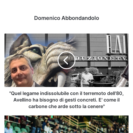
Domenico Abbondandolo
"Quel
legame
indissolubile
con
il
terremoto
dell'80,
Avellino
ha
bisogno
"Quel legame indissolubile con il terremoto dell'80,
di
Avellino ha bisogno di gesti concreti. E' come il
gesti
carbone che arde sotto la cenere"
concreti.
E'
Basket
come
Avellino
il
-