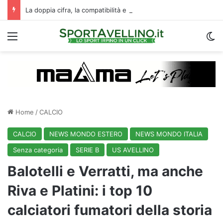
La doppia cifra, la compatibilità e un dato da urlo: perché l’Avellino ha rimesso Biasci al centro del villaggio
Menu
C
Home
/
CALCIO
CALCIO
NEWS MONDO ESTERO
NEWS MONDO ITALIA
Senza categoria
SERIE B
US AVELLINO
Balotelli e Verratti, ma anche
Riva e Platini: i top 10
calciatori fumatori della storia