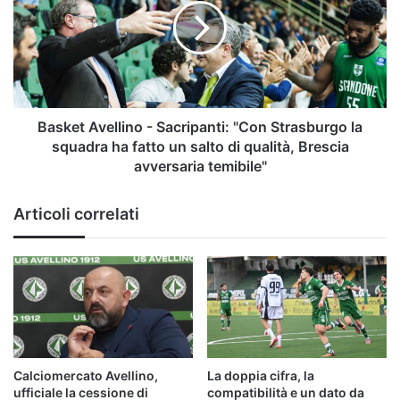
carbone
Sacripanti:
che
"Con
arde
Strasburgo
sotto
la
la
squadra
cenere"
ha
fatto
Basket Avellino - Sacripanti: "Con Strasburgo la
un
squadra ha fatto un salto di qualità, Brescia
salto
avversaria temibile"
di
qualità,
Articoli correlati
Brescia
avversaria
temibile"
Calciomercato Avellino,
La doppia cifra, la
ufficiale la cessione di
compatibilità e un dato da