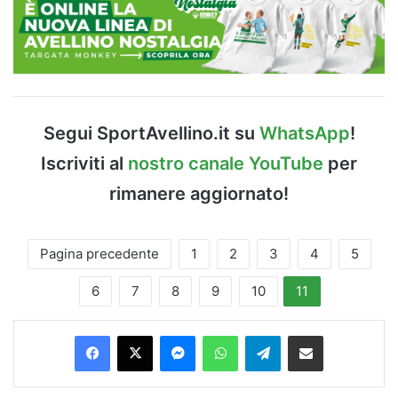
Segui SportAvellino.it su
WhatsApp
!
Iscriviti al
nostro canale YouTube
per
rimanere aggiornato!
Pagina precedente
1
2
3
4
5
6
7
8
9
10
11
Facebook
X
Messenger
WhatsApp
Telegram
Condividi via Email