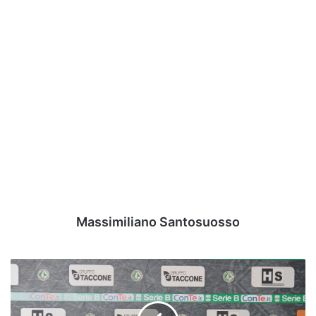
Massimiliano Santosuosso
Video
-
Marcolin:
"Con