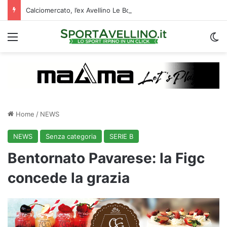
Calciomercato, l’ex Avellino Le Borgne conteso da due club cadetti: la situazione
Menu
C
Home
/
NEWS
NEWS
Senza categoria
SERIE B
Bentornato Pavarese: la Figc
concede la grazia