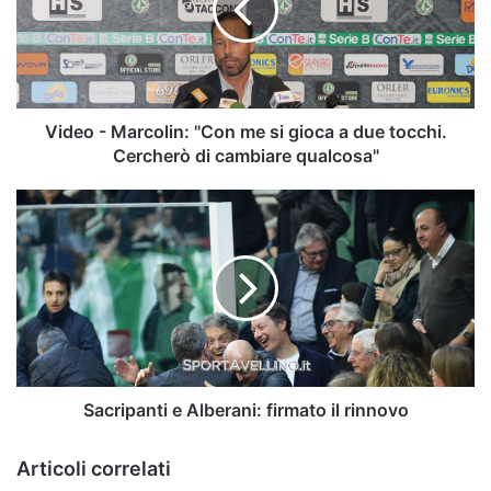
me
si
gioca
a
due
tocchi.
Video - Marcolin: "Con me si gioca a due tocchi.
Cercherò
Cercherò di cambiare qualcosa"
di
cambiare
Sacripanti
qualcosa"
e
Alberani:
firmato
il
rinnovo
Sacripanti e Alberani: firmato il rinnovo
Articoli correlati