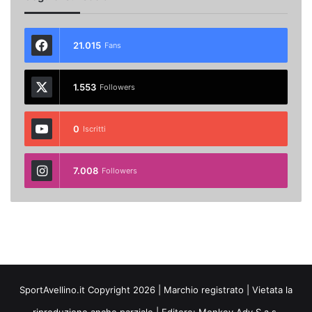
21.015
Fans
1.553
Followers
0
Iscritti
7.008
Followers
SportAvellino.it Copyright 2026 | Marchio registrato | Vietata la
riproduzione anche parziale | Editore:
Monkey Adv S.a.s.