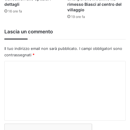
dettagli
rimesso Biasci al centro del
villaggio
16 ore fa
19 ore fa
Lascia un commento
Il tuo indirizzo email non sarà pubblicato.
I campi obbligatori sono
contrassegnati
*
C
o
m
m
e
n
t
o