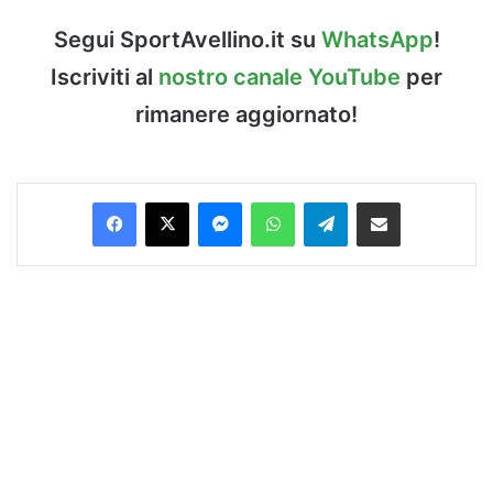
Segui SportAvellino.it su
WhatsApp
!
Iscriviti al
nostro canale YouTube
per
rimanere aggiornato!
Facebook
X
Messenger
WhatsApp
Telegram
Condividi via Email