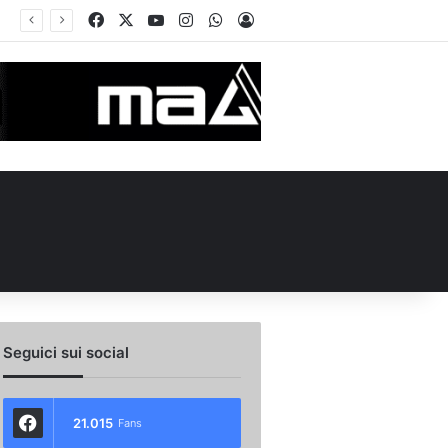
Facebook
X
You Tube
Instagram
WhatsApp
Accedi
de in Piazza Libertà: l’Avellino si proietta verso la nuova stagione
Seguici sui social
21.015
Fans