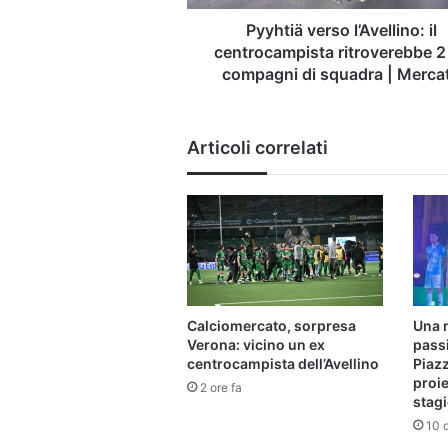
compagni
di
Pyyhtiä verso l’Avellino: il
squadra
centrocampista ritroverebbe 2
|
compagni di squadra | Merca
Mercato
Articoli correlati
Calciomercato, sorpresa
Una 
Verona: vicino un ex
pass
centrocampista dell’Avellino
Piazz
proie
2 ore fa
stag
10 o