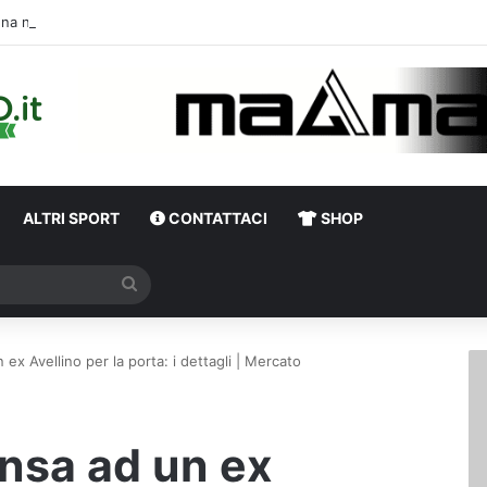
Una notte di enorme passione biancover
ALTRI SPORT
CONTATTACI
SHOP
Cerca
ex Avellino per la porta: i dettagli | Mercato
ensa ad un ex