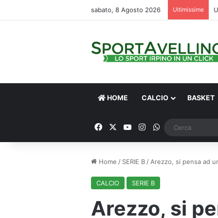
sabato, 8 Agosto 2026
Ultimissime
HOME
CALCIO
BASKET
Facebook
X
You Tube
Instagram
WhatsApp
Home
/
SERIE B
/
Arezzo, si pensa ad un 
CALCIO
SERIE B
Arezzo, si p