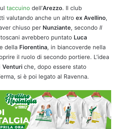
ul
taccuino
dell’
Arezzo
. Il club
ti valutando anche un altro
ex Avellino
,
 aver chiuso per
Nunziante
, secondo
Il
, i toscani avrebbero puntato
Luca
e della
Fiorentina
, in biancoverde nella
prire il ruolo di secondo portiere. L’idea
i
Venturi
che, dopo essere stato
ferma, si è poi legato al Ravenna.