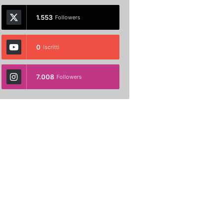
1.553
Followers
0
Iscritti
7.008
Followers