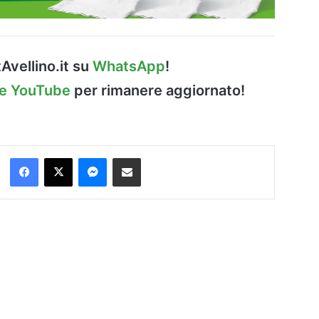
Avellino.it su
WhatsApp
!
le YouTube
per rimanere aggiornato!
Facebook
X
Messenger
Condividi via Email