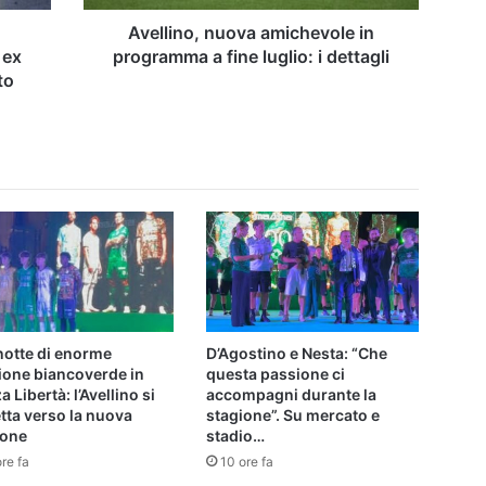
i
dettagli
Avellino, nuova amichevole in
 ex
programma a fine luglio: i dettagli
to
notte di enorme
D’Agostino e Nesta: “Che
ione biancoverde in
questa passione ci
a Libertà: l’Avellino si
accompagni durante la
tta verso la nuova
stagione”. Su mercato e
ione
stadio…
re fa
10 ore fa