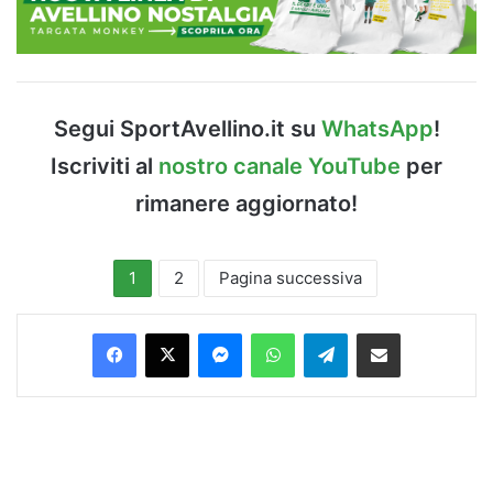
Segui SportAvellino.it su
WhatsApp
!
Iscriviti al
nostro canale YouTube
per
rimanere aggiornato!
1
2
Pagina successiva
Facebook
X
Messenger
WhatsApp
Telegram
Condividi via Email