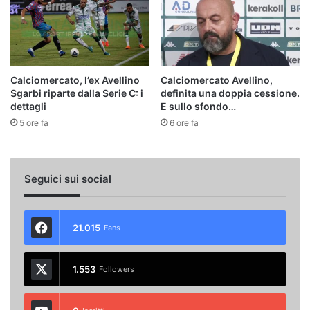
Calciomercato, l’ex Avellino
Calciomercato Avellino,
Sgarbi riparte dalla Serie C: i
definita una doppia cessione.
dettagli
E sullo sfondo…
5 ore fa
6 ore fa
Seguici sui social
21.015
Fans
1.553
Followers