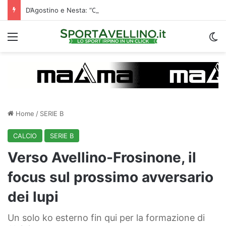
D’Agostino e Nesta: “Che questa passione ci accompagni durante la stagione”. Su mercato e stadio…
Menu
C
Home
/
SERIE B
CALCIO
SERIE B
Verso Avellino-Frosinone, il
focus sul prossimo avversario
dei lupi
Un solo ko esterno fin qui per la formazione di