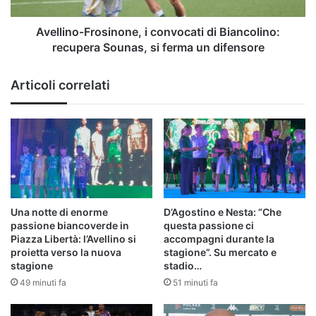
si
ferma
Avellino-Frosinone, i convocati di Biancolino:
un
recupera Sounas, si ferma un difensore
difensore
Articoli correlati
Una notte di enorme
D’Agostino e Nesta: “Che
passione biancoverde in
questa passione ci
Piazza Libertà: l’Avellino si
accompagni durante la
proietta verso la nuova
stagione”. Su mercato e
stagione
stadio…
49 minuti fa
51 minuti fa