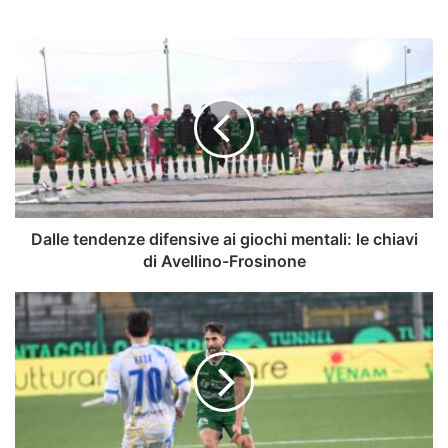
Dalle
tendenze
difensive
ai
giochi
mentali:
le
chiavi
di
Avellino-
Dalle tendenze difensive ai giochi mentali: le chiavi
Frosinone
di Avellino-Frosinone
Avellino-
Frosinone,
i
convocati
di
Biancolino:
recupera
Sounas,