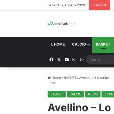
venerdì, 7 Agosto 2026
Ultimissime
HOME
CALCIO
BASKET
Facebook
X
You Tube
Instagram
WhatsApp
Home
/
BASKET
/
Avellino – Lo striscio
ultrà”
BASKET
CALCIO
NEWS
SCAN
Avellino – Lo