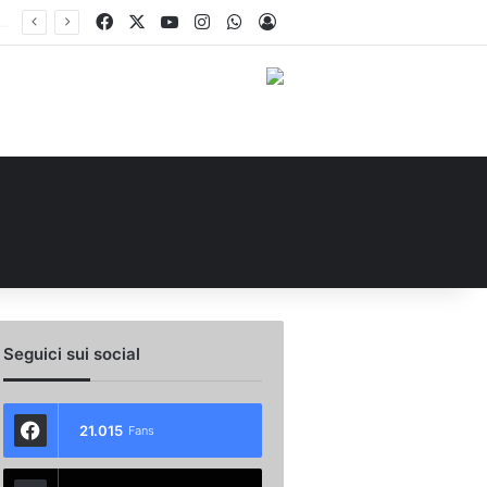
Facebook
X
You Tube
Instagram
WhatsApp
Accedi
 l’ex Avellino Le Borgne conteso da due club cadetti: la situazione
Seguici sui social
21.015
Fans