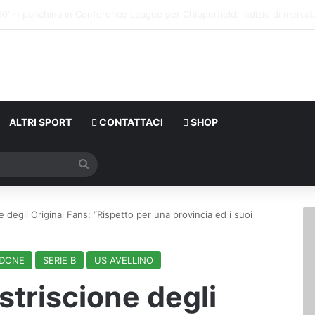
Calciomercato,
ALTRI SPORT
CONTATTACI
SHOP
Cerca
ne degli Original Fans: “Rispetto per una provincia ed i suoi
DONE
SERIE B
US AVELLINO
 striscione degli