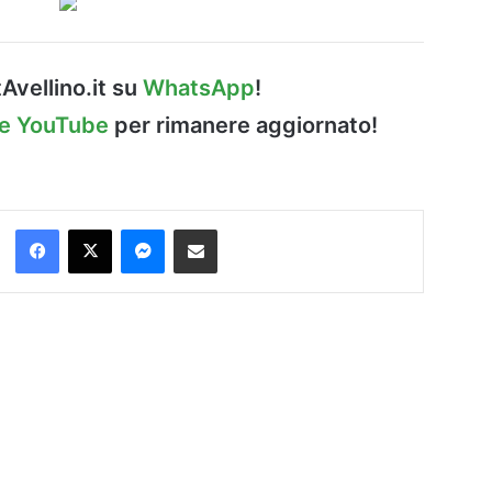
Avellino.it su
WhatsApp
!
le YouTube
per rimanere aggiornato!
Facebook
X
Messenger
Condividi via Email