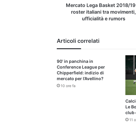
movimenti,
Mercato Lega Basket 2018/19 
ufficialità
roster italiani tra movimenti
e
ufficialità e rumors
rumors
Articoli correlati
90’ in panchina in
Conference League per
Chipperfield: indizio di
mercato per l’Avellino?
10 ore fa
Calci
Le B
club 
11 o