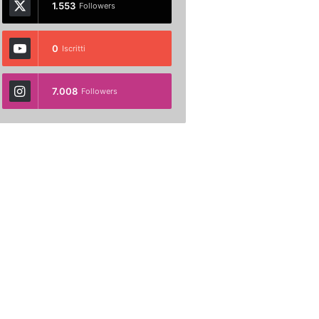
1.553
Followers
0
Iscritti
7.008
Followers