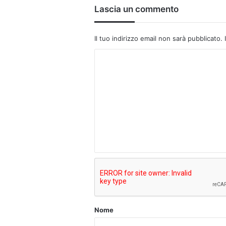
Lascia un commento
Il tuo indirizzo email non sarà pubblicato.
C
o
m
m
e
n
t
o
*
Nome