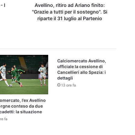
il
- I
Avellino, ritiro ad Ariano finito:
sostegno".
,
"Grazie a tutti per il sostegno". Si
Si
riparte il 31 luglio al Partenio
riparte
il
31
luglio
al
Partenio
Calciomercato Avellino,
ufficiale la cessione di
Cancellieri allo Spezia: i
dettagli
13 ore fa
omercato, l’ex Avellino
orgne conteso da due
cadetti: la situazione
re fa