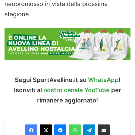
neopromosso in vista della prossima
stagione.
Segui SportAvellino.it su
WhatsApp
!
Iscriviti al
nostro canale YouTube
per
rimanere aggiornato!
Facebook
X
Messenger
WhatsApp
Telegram
Condividi via Email