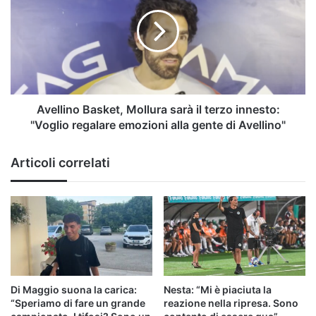
Mollura
sarà
il
terzo
innesto:
"Voglio
regalare
emozioni
Avellino Basket, Mollura sarà il terzo innesto:
alla
"Voglio regalare emozioni alla gente di Avellino"
gente
di
Articoli correlati
Avellino"
Di Maggio suona la carica:
Nesta: “Mi è piaciuta la
“Speriamo di fare un grande
reazione nella ripresa. Sono