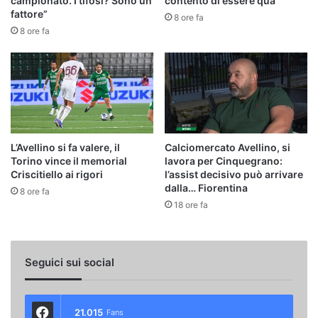
campionato. I tifosi? Sono un
contento di essere qua”
fattore”
8 ore fa
8 ore fa
L’Avellino si fa valere, il
Calciomercato Avellino, si
Torino vince il memorial
lavora per Cinquegrano:
Criscitiello ai rigori
l’assist decisivo può arrivare
dalla… Fiorentina
8 ore fa
18 ore fa
Seguici sui social
21.015
Fans