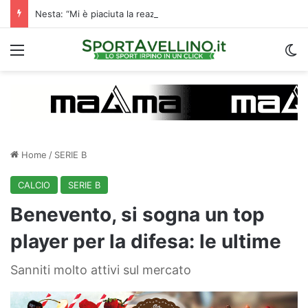
Nesta: “Mi è piaciuta la reazione nella ripresa. Sono contento di essere qua”
Menu
C
Home
/
SERIE B
CALCIO
SERIE B
Benevento, si sogna un top
player per la difesa: le ultime
Sanniti molto attivi sul mercato