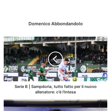
Domenico Abbondandolo
Serie
B
|
Sampdoria,
tutto
fatto
per
il
nuovo
allenatore:
Serie B | Sampdoria, tutto fatto per il nuovo
c'è
allenatore: c'è l'intesa
l'intesa
Avellino
Basket,