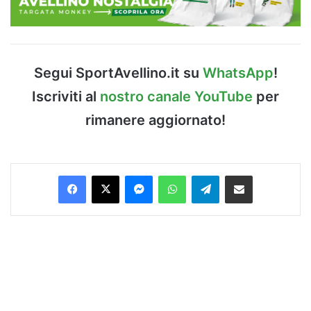
Segui SportAvellino.it su
WhatsApp
!
Iscriviti al
nostro canale YouTube
per
rimanere aggiornato!
Facebook
X
Messenger
WhatsApp
Telegram
Condividi via Email