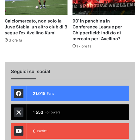
Calciomercato, non solo la
90’ in panchina in
Juve Stabia: un altro club di B
Conference League per
segue l’ex Avellino Kumi
Chipperfield: indizio di
mercato per l’Avellino?
3 ore fa
17 ore fa
Seguici sui social
21.015
Fans
1.553
Followers
0
Iscritti