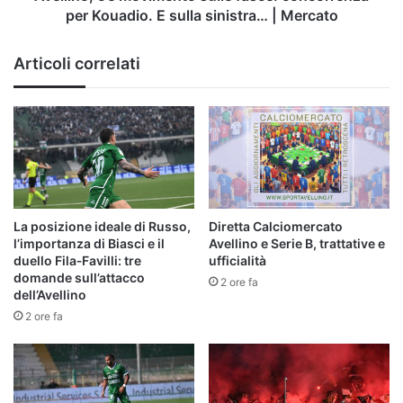
sinistra…
per Kouadio. E sulla sinistra… | Mercato
|
Mercato
Articoli correlati
La posizione ideale di Russo,
Diretta Calciomercato
l’importanza di Biasci e il
Avellino e Serie B, trattative e
duello Fila‑Favilli: tre
ufficialità
domande sull’attacco
2 ore fa
dell’Avellino
2 ore fa