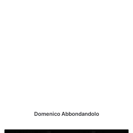
Domenico Abbondandolo
Arezzo,