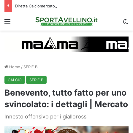
Diretta Calciomercato Avellino e Serie B, trattative e ufficialità
Menu
C
Home
/
SERIE B
CALCIO
SERIE B
Benevento, tutto fatto per uno
svincolato: i dettagli | Mercato
Innesto offensivo per i giallorossi