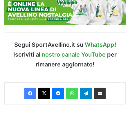
Segui SportAvellino.it su
WhatsApp
!
Iscriviti al
nostro canale YouTube
per
rimanere aggiornato!
Facebook
X
Messenger
WhatsApp
Telegram
Condividi via Email