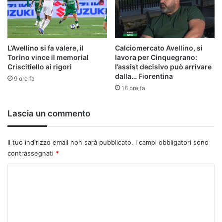
L’Avellino si fa valere, il
Calciomercato Avellino, si
Torino vince il memorial
lavora per Cinquegrano:
Criscitiello ai rigori
l’assist decisivo può arrivare
dalla… Fiorentina
9 ore fa
18 ore fa
Lascia un commento
Il tuo indirizzo email non sarà pubblicato.
I campi obbligatori sono
contrassegnati
*
C
o
m
m