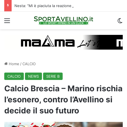
Nesta: “Mi è piaciuta la reazione nella ripresa. Sono contento di essere qua”
Menu
C
Home
/
CALCIO
CALCIO
NEWS
SERIE B
Calcio Brescia – Marino rischia
l’esonero, contro l’Avellino si
decide il suo futuro