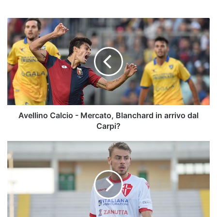
Avellino
Calcio
-
Mercato,
Blanchard
in
arrivo
dal
Carpi?
Avellino Calcio - Mercato, Blanchard in arrivo dal
Carpi?
Avellino
calcio,
clamoroso
potrebbe
saltare
l'affare
De
Risio