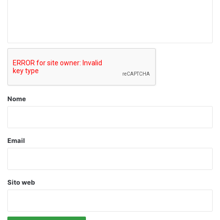
e
n
t
o
*
Nome
Email
Sito web