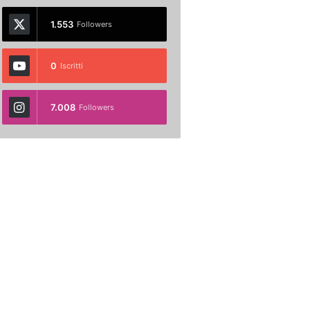
1.553
Followers
0
Iscritti
7.008
Followers