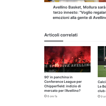
regalare
emozioni
Avellino Basket, Mollura sarà 
alla
terzo innesto: "Voglio regala
gente
emozioni alla gente di Avellin
di
Avellino"
Articoli correlati
90’ in panchina in
Conference League per
Calci
Chipperfield: indizio di
Le B
mercato per l’Avellino?
club 
8 ore fa
9 or