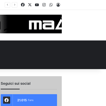
Facebook
X
You Tube
Instagram
WhatsApp
Accedi
 l’ex Avellino Le Borgne conteso da due club cadetti: la situazione
Seguici sui social
21.015
Fans