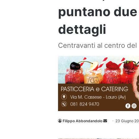
puntano due 
dettagli
Centravanti al centro de
Invia
Filippo Abbondandolo
23 Giugno 2
un'email