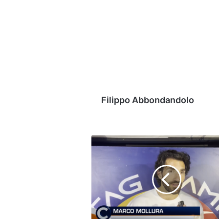
Filippo Abbondandolo
Avellino
Basket,
Mollura
sarà
il
terzo
innesto:
"Voglio