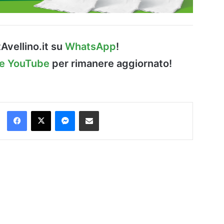
Avellino.it su
WhatsApp
!
le YouTube
per rimanere aggiornato!
Facebook
X
Messenger
Condividi via Email