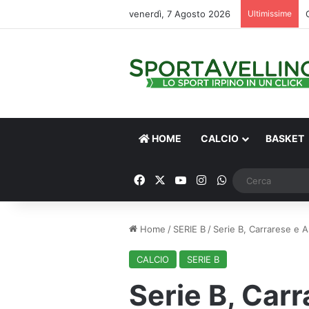
venerdì, 7 Agosto 2026
Ultimissime
HOME
CALCIO
BASKET
Facebook
X
You Tube
Instagram
WhatsApp
Home
/
SERIE B
/
Serie B, Carrarese e A
CALCIO
SERIE B
Serie B, Carr