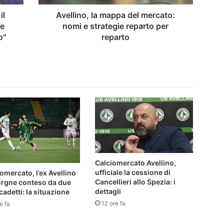
reparto
per
il
Avellino, la mappa del mercato:
reparto
re
nomi e strategie reparto per
o"
reparto
Calciomercato Avellino,
ufficiale la cessione di
omercato, l’ex Avellino
Cancellieri allo Spezia: i
orgne conteso da due
dettagli
cadetti: la situazione
12 ore fa
e fa