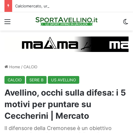
Calciomercato, un ex Avellino si accasa al Catania: i dettagli
Menu
C
Home
/
CALCIO
CALCIO
SERIE B
US AVELLINO
Avellino, occhi sulla difesa: i 5
motivi per puntare su
Ceccherini | Mercato
Il difensore della Cremonese è un obiettivo