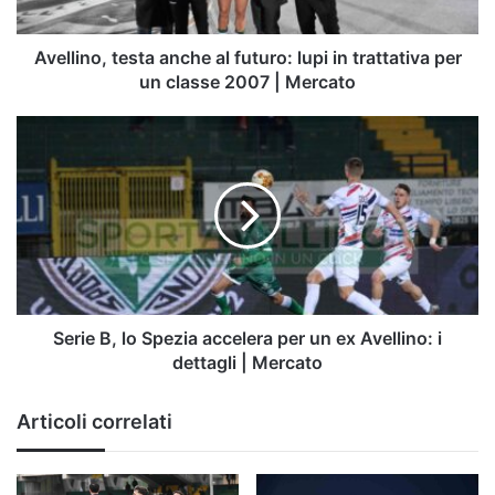
trattativa
per
un
Avellino, testa anche al futuro: lupi in trattativa per
classe
un classe 2007 | Mercato
2007
|
Serie
Mercato
B,
lo
Spezia
accelera
per
un
ex
Avellino:
i
Serie B, lo Spezia accelera per un ex Avellino: i
dettagli
dettagli | Mercato
|
Mercato
Articoli correlati