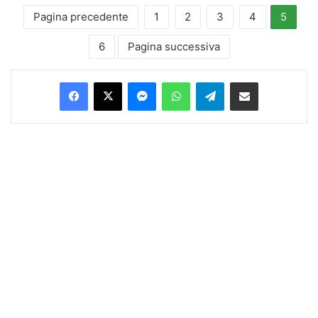
Pagina precedente
1
2
3
4
5
6
Pagina successiva
Facebook
X
Messenger
WhatsApp
Telegram
Condividi via Email