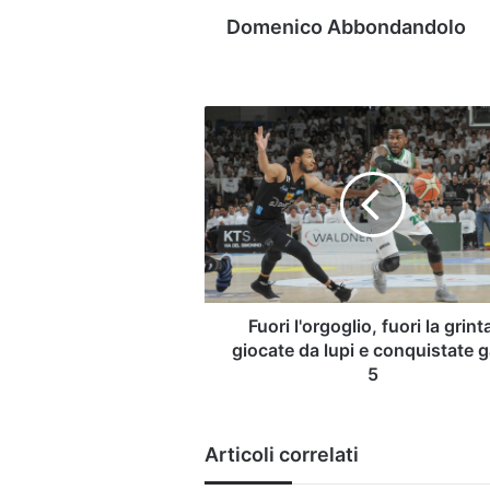
Domenico Abbondandolo
Fuori
l'orgoglio,
fuori
la
grinta:
giocate
da
lupi
e
conquistate
Fuori l'orgoglio, fuori la grint
gara
giocate da lupi e conquistate g
5
5
Articoli correlati