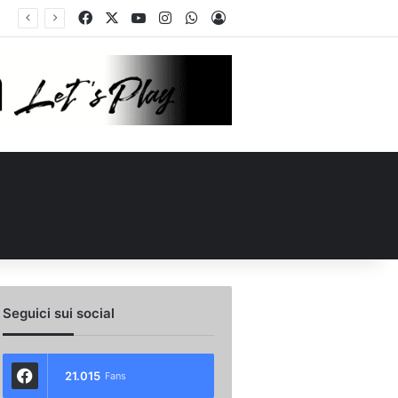
Facebook
X
You Tube
Instagram
WhatsApp
Accedi
Seguici sui social
21.015
Fans