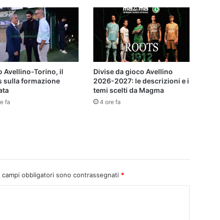
 Avellino-Torino, il
Divise da gioco Avellino
s sulla formazione
2026-2027: le descrizioni e i
ata
temi scelti da Magma
e fa
4 ore fa
I campi obbligatori sono contrassegnati
*