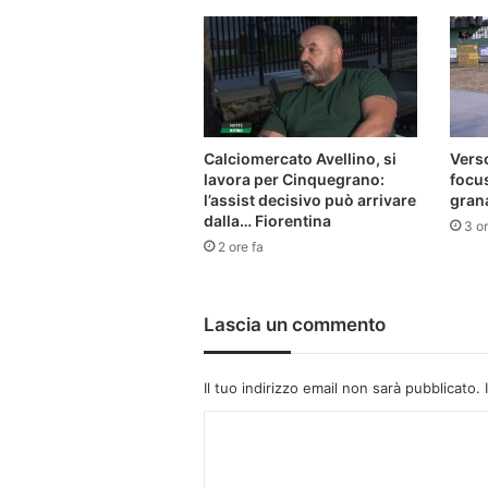
Calciomercato Avellino, si
Verso
lavora per Cinquegrano:
focu
l’assist decisivo può arrivare
gran
dalla… Fiorentina
3 or
2 ore fa
Lascia un commento
Il tuo indirizzo email non sarà pubblicato.
C
o