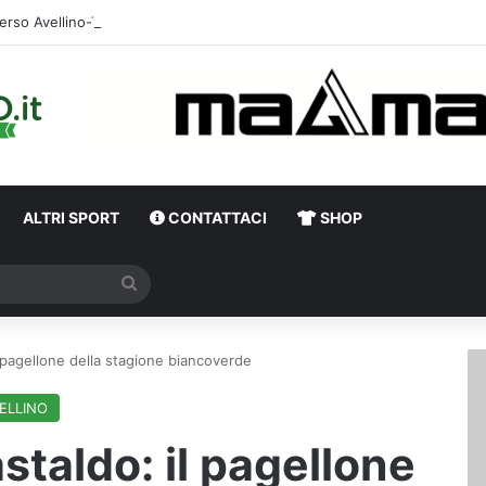
erso Avellino-Torino, il focus sulla formazione granata
ALTRI SPORT
CONTATTACI
SHOP
Cerca
 pagellone della stagione biancoverde
ELLINO
staldo: il pagellone