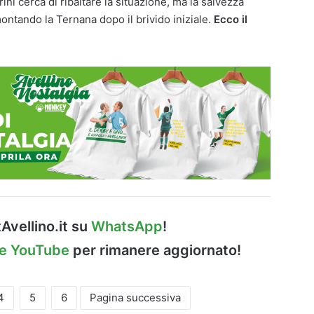
ini cerca di ribaltare la situazione, ma la salvezza
imontando la Ternana dopo il brivido iniziale.
Ecco il
Avellino.it su
WhatsApp
!
le YouTube
per rimanere aggiornato!
4
5
6
Pagina successiva