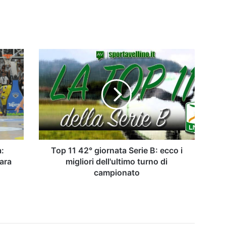
Top
11
42°
giornata
Serie
B:
ecco
i
migliori
dell'ultimo
a:
Top 11 42° giornata Serie B: ecco i
turno
ara
migliori dell'ultimo turno di
di
campionato
campionato