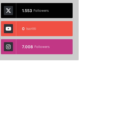
1.553
Followers
0
Iscritti
7.008
Followers