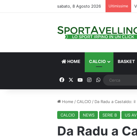
sabato, 8 Agosto 2026
Ultimissime
V
HOME
CALCIO
BASKET
Facebook
X
You Tube
Instagram
WhatsApp
Home
/
CALCIO
/
Da Radu a Castaldo: il
CALCIO
NEWS
SERIE B
US AV
Da Radu a Ca