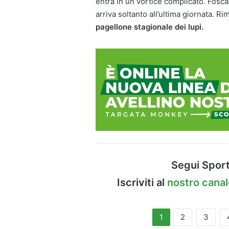
entra in un vortice complicato. Foscar
arriva soltanto all’ultima giornata. R
pagellone stagionale dei lupi.
Segui Sport
Iscriviti al
nostro cana
1
2
3