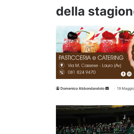
della stagio
Invia
Domenico Abbondandolo
19 Maggi
un'email