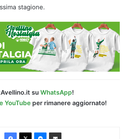
ossima stagione.
Avellino.it su
WhatsApp
!
le YouTube
per rimanere aggiornato!
Facebook
X
Messenger
Condividi via Email