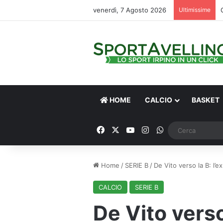
venerdì, 7 Agosto 2026
Ultimissime
HOME
CALCIO
BASKET
Facebook
X
You Tube
Instagram
WhatsApp
Home
/
SERIE B
/
De Vito verso la B: l’e
CALCIO
SERIE B
De Vito verso 