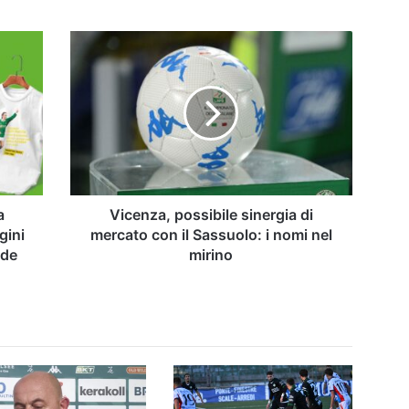
Vicenza,
possibile
sinergia
di
mercato
con
il
Sassuolo:
i
nomi
a
Vicenza, possibile sinergia di
nel
gini
mercato con il Sassuolo: i nomi nel
mirino
rde
mirino