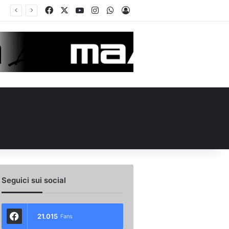
Facebook
X
You Tube
Instagram
WhatsApp
Accedi
Seguici sui social
21.015
Fans