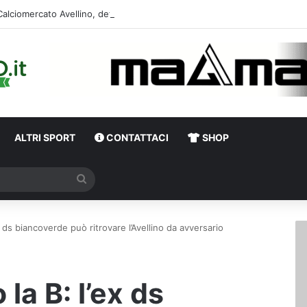
Calciomercato Avellino, definita una doppia cessione. E sullo sfondo…
ALTRI SPORT
CONTATTACI
SHOP
Cerca
x ds biancoverde può ritrovare l’Avellino da avversario
la B: l’ex ds