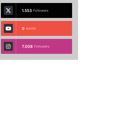
1.553
Followers
0
Iscritti
7.008
Followers