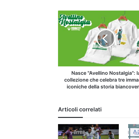
Nasce
"Avellino
Nostalgia":
la
collezione
che
celebra
tre
immagini
iconiche
Nasce "Avellino Nostalgia": l
della
collezione che celebra tre imma
storia
iconiche della storia biancove
biancoverde
Articoli correlati