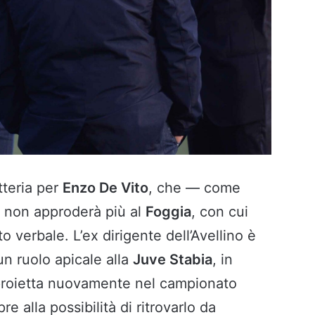
tteria per
Enzo De Vito
, che — come
non approderà più al
Foggia
, con cui
o verbale. L’ex dirigente dell’Avellino è
 un ruolo apicale alla
Juve Stabia
, in
 proietta nuovamente nel campionato
re alla possibilità di ritrovarlo da