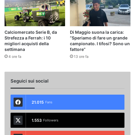
Calciomercato Serie B, da
Di Maggio suona la carica:
Strefezza a Ferrah: i 10
“Speriamo di fare un grande
migliori acquisti della
campionato. I tifosi? Sono un
settimana
fattore”
4 ore fa
13 ore fa
Seguici sui social
21.015
Fans
1.553
Followers