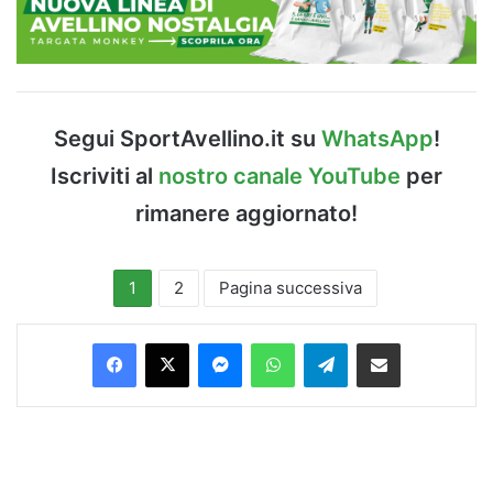
Segui SportAvellino.it su
WhatsApp
!
Iscriviti al
nostro canale YouTube
per
rimanere aggiornato!
1
2
Pagina successiva
Facebook
X
Messenger
WhatsApp
Telegram
Condividi via Email