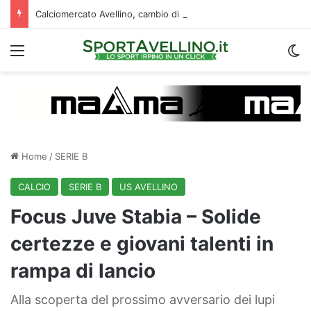
Calciomercato Avellino, cambio di strategia in difesa: lupi fortissimi su Venturi
Menu
C
Home
/
SERIE B
CALCIO
SERIE B
US AVELLINO
Focus Juve Stabia – Solide
certezze e giovani talenti in
rampa di lancio
Alla scoperta del prossimo avversario dei lupi