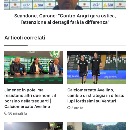
ai
dettagli
farà
Scandone, Carone: "Contro Angri gara ostica,
la
l’attenzione ai dettagli farà la differenza"
differenza"
Articoli correlati
Jimenez in pole, ma
Calciomercato Avellino,
resistono altri due nomi: il
cambio di strategia in difesa:
borsino della trequarti |
lupi fortissimi su Venturi
Calciomercato Avellino
2 ore fa
56 minuti fa