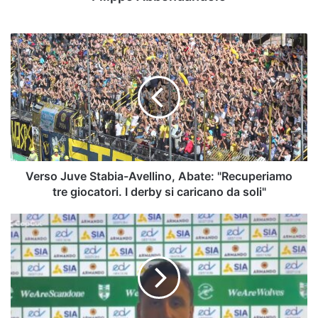
Verso
Juve
Stabia-
Avellino,
Abate:
"Recuperiamo
tre
giocatori.
I
derby
Verso Juve Stabia-Avellino, Abate: "Recuperiamo
si
tre giocatori. I derby si caricano da soli"
caricano
da
Scandone,
soli"
Carone:
"Contro
Angri
gara
ostica,
l’attenzione