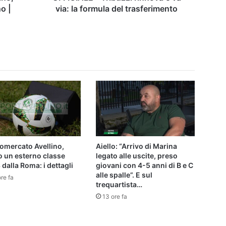
trasferimento
no |
via: la formula del trasferimento
omercato Avellino,
Aiello: “Arrivo di Marina
o un esterno classe
legato alle uscite, preso
dalla Roma: i dettagli
giovani con 4-5 anni di B e C
alle spalle”. E sul
re fa
trequartista…
13 ore fa