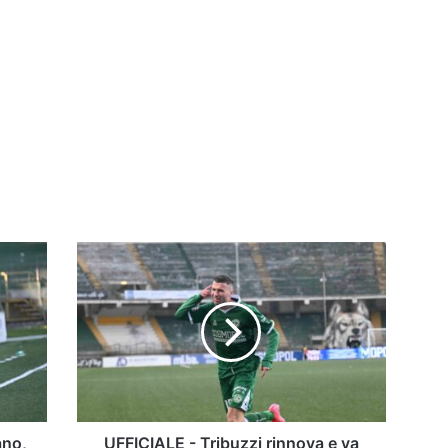
UFFICIALE
-
Tribuzzi
rinnova
e
va
via:
la
formula
del
ano,
UFFICIALE - Tribuzzi rinnova e va