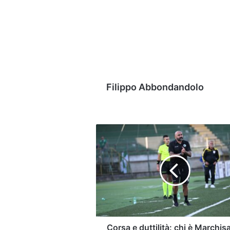
Filippo Abbondandolo
Corsa
e
duttilità:
chi
è
Marchisano,
il
prossimo
acquisto
dell’Avellino
Corsa e duttilità: chi è Marchis