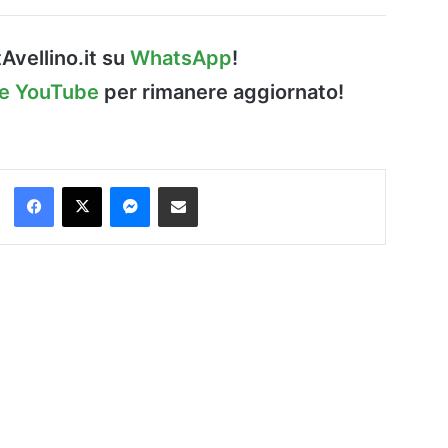
Avellino.it su
WhatsApp
!
le YouTube
per rimanere aggiornato!
Facebook
X
Messenger
Condividi via Email