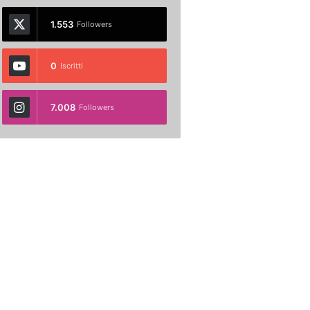
1.553
Followers
0
Iscritti
7.008
Followers