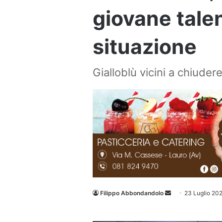
giovane talent
situazione
Gialloblù vicini a chiuder
Invia
Filippo Abbondandolo
23 Luglio 20
un'email