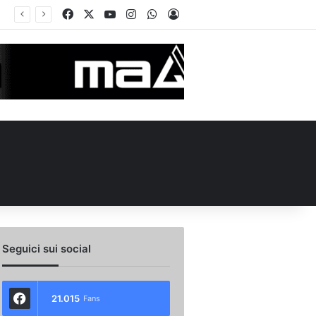
Facebook
X
You Tube
Instagram
WhatsApp
Accedi
Calciomercato Avellino, preso un esterno classe 2008 dalla Roma: i dettagli
Seguici sui social
21.015
Fans