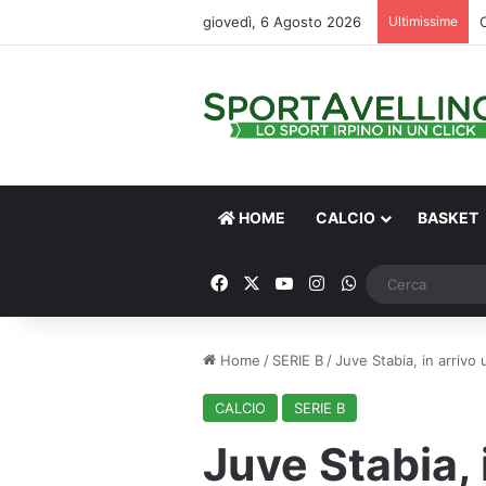
giovedì, 6 Agosto 2026
Ultimissime
HOME
CALCIO
BASKET
Facebook
X
You Tube
Instagram
WhatsApp
Home
/
SERIE B
/
Juve Stabia, in arrivo 
CALCIO
SERIE B
Juve Stabia, 