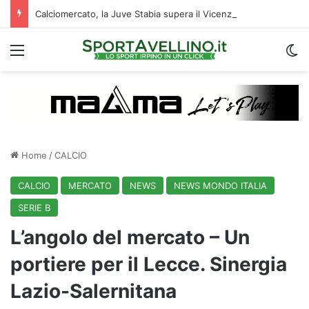
Calciomercato, la Juve Stabia supera il Vicenza per un ex Avellino: le ultime
Menu
C
Home
/
CALCIO
CALCIO
MERCATO
NEWS
NEWS MONDO ITALIA
SERIE B
L’angolo del mercato – Un
portiere per il Lecce. Sinergia
Lazio-Salernitana