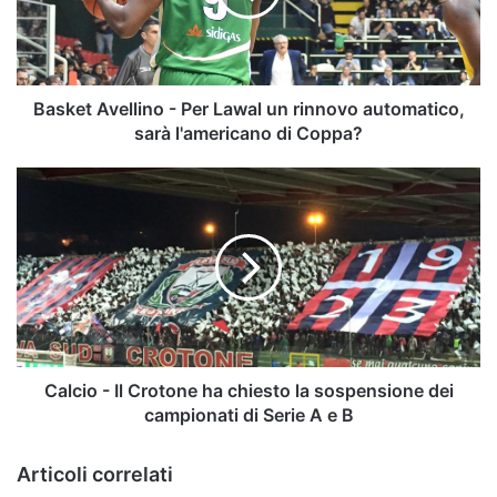
un
rinnovo
automatico,
sarà
l'americano
Basket Avellino - Per Lawal un rinnovo automatico,
di
sarà l'americano di Coppa?
Coppa?
Calcio
-
Il
Crotone
ha
chiesto
la
sospensione
dei
campionati
Calcio - Il Crotone ha chiesto la sospensione dei
di
campionati di Serie A e B
Serie
A
Articoli correlati
e