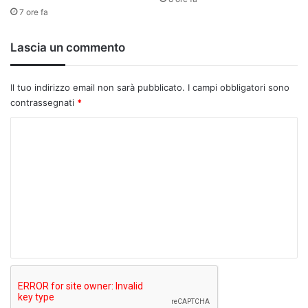
7 ore fa
Lascia un commento
Il tuo indirizzo email non sarà pubblicato.
I campi obbligatori sono
contrassegnati
*
C
o
m
m
e
n
t
o
*