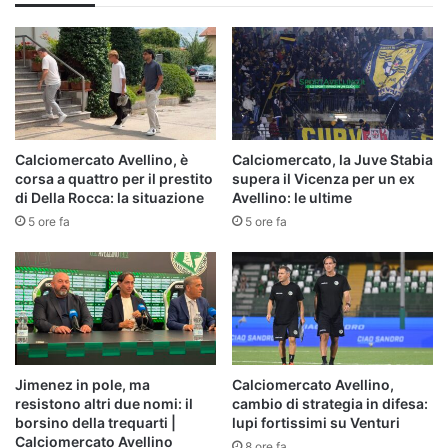
B
Calciomercato Avellino, è
Calciomercato, la Juve Stabia
corsa a quattro per il prestito
supera il Vicenza per un ex
di Della Rocca: la situazione
Avellino: le ultime
5 ore fa
5 ore fa
Jimenez in pole, ma
Calciomercato Avellino,
resistono altri due nomi: il
cambio di strategia in difesa:
borsino della trequarti |
lupi fortissimi su Venturi
Calciomercato Avellino
8 ore fa