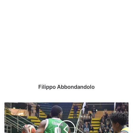
Filippo Abbondandolo
Basket
Avellino
-
Per
Lawal