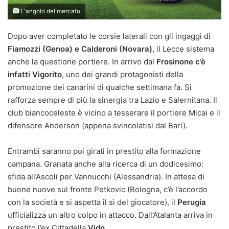
L'angolo del mercato
Dopo aver completato le corsie laterali con gli ingaggi di
Fiamozzi (Genoa) e Calderoni (Novara)
, il Lecce sistema
anche la questione portiere. In arrivo dal
Frosinone c’è
infatti Vigorito
, uno dei grandi protagonisti della
promozione dei canarini di qualche settimana fa. Si
rafforza sempre di più la sinergia tra Lazio e Salernitana. Il
club biancoceleste è vicino a tesserare il portiere Micai e il
difensore Anderson (appena svincolatisi dal Bari).
Entrambi saranno poi girati in prestito alla formazione
campana. Granata anche alla ricerca di un dodicesimo:
sfida all’Ascoli per Vannucchi (Alessandria). In attesa di
buone nuove sul fronte Petkovic (Bologna, c’è l’accordo
con la società e si aspetta il sì del giocatore), il
Perugia
ufficializza un altro colpo in attacco. Dall’Atalanta arriva in
prestito l’ex Cittadella
Vido.