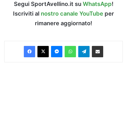
Segui SportAvellino.it su
WhatsApp
!
Iscriviti al
nostro canale YouTube
per
rimanere aggiornato!
Facebook
X
Messenger
WhatsApp
Telegram
Condividi via Email